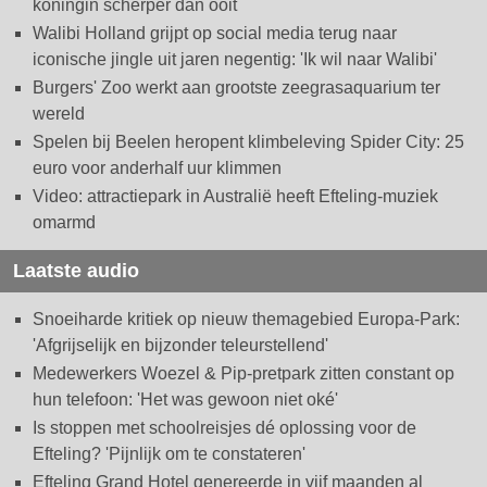
koningin scherper dan ooit
Walibi Holland grijpt op social media terug naar
iconische jingle uit jaren negentig: 'Ik wil naar Walibi'
Burgers' Zoo werkt aan grootste zeegrasaquarium ter
wereld
Spelen bij Beelen heropent klimbeleving Spider City: 25
euro voor anderhalf uur klimmen
Video: attractiepark in Australië heeft Efteling-muziek
omarmd
Laatste audio
Snoeiharde kritiek op nieuw themagebied Europa-Park:
'Afgrijselijk en bijzonder teleurstellend'
Medewerkers Woezel & Pip-pretpark zitten constant op
hun telefoon: 'Het was gewoon niet oké'
Is stoppen met schoolreisjes dé oplossing voor de
Efteling? 'Pijnlijk om te constateren'
Efteling Grand Hotel genereerde in vijf maanden al