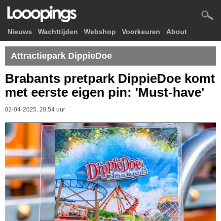
Nieuws
Wachttijden
Webshop
Voorkeuren
About
Attractiepark DippieDoe
Brabants pretpark DippieDoe komt
met eerste eigen pin: 'Must-have'
02-04-2025, 20.54 uur