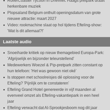
RollerCoaster Tycoon in Drievliet: Haags pretpark draait
herkenbare muziek
Plopsaland Belgium onthult openingsdatum van grote
nieuwe attractie: maart 2027
Video: rookmachine slaat op hol tijdens Efteling-show:
'Wat ís dit allemaal?!'
Laatste audio
Snoeiharde kritiek op nieuw themagebied Europa-Park:
'Afgrijselijk en bijzonder teleurstellend'
Medewerkers Woezel & Pip-pretpark zitten constant op
hun telefoon: 'Het was gewoon niet oké'
Is stoppen met schoolreisjes dé oplossing voor de
Efteling? 'Pijnlijk om te constateren'
Efteling Grand Hotel genereerde in vijf maanden al
evenveel omzet als Efteling-vakantiepark in een heel
jaar
Efteling verwacht dat AI-Sprookjesboom nog dit jaar