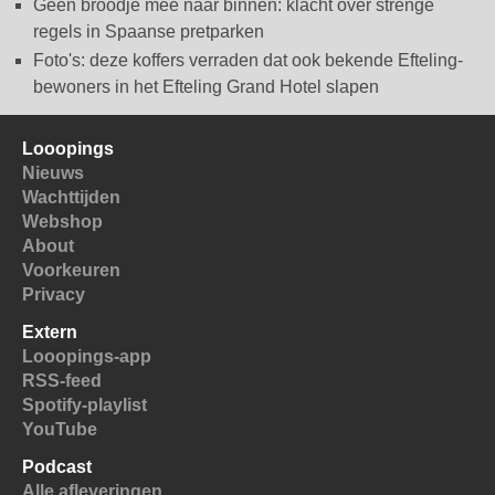
Geen broodje mee naar binnen: klacht over strenge
regels in Spaanse pretparken
Foto's: deze koffers verraden dat ook bekende Efteling-
bewoners in het Efteling Grand Hotel slapen
Looopings
Nieuws
Wachttijden
Webshop
About
Voorkeuren
Privacy
Extern
Looopings-app
RSS-feed
Spotify-playlist
YouTube
Podcast
Alle afleveringen