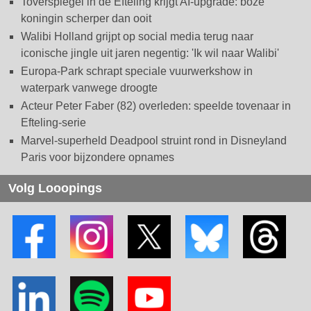
Toverspiegel in de Efteling krijgt AI-upgrade: boze
koningin scherper dan ooit
Walibi Holland grijpt op social media terug naar
iconische jingle uit jaren negentig: 'Ik wil naar Walibi'
Europa-Park schrapt speciale vuurwerkshow in
waterpark vanwege droogte
Acteur Peter Faber (82) overleden: speelde tovenaar in
Efteling-serie
Marvel-superheld Deadpool struint rond in Disneyland
Paris voor bijzondere opnames
Volg Looopings