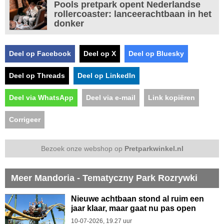
Pools pretpark opent Nederlandse
rollercoaster: lanceerachtbaan in het
donker
Deel op Facebook
Deel op X
Deel op Bluesky
Deel op Threads
Deel op LinkedIn
Deel via WhatsApp
Deel via e-mail
Link kopiëren
Corrigeer
Bezoek onze webshop op
Pretparkwinkel.nl
Meer Mandoria - Tematyczny Park Rozrywki
Nieuwe achtbaan stond al ruim een
jaar klaar, maar gaat nu pas open
10-07-2026, 19.27 uur