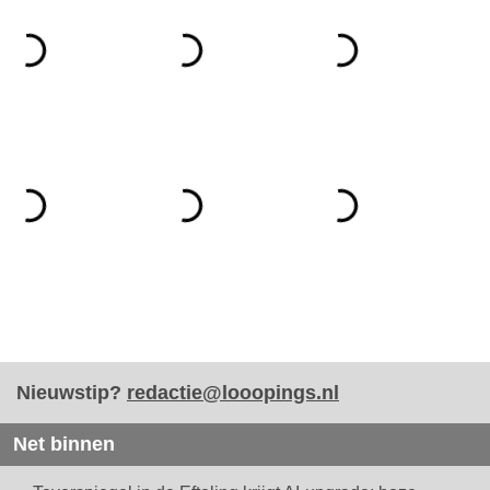
Nieuwstip?
redactie@looopings.nl
Net binnen