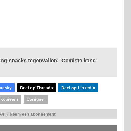
ling-snacks tegenvallen: 'Gemiste kans'
luesky
Deel op Threads
Deel op LinkedIn
 kopiëren
Corrigeer
vrij?
Neem een abonnement