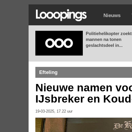
Nieuws
Politiehelikopter zoekt
mannen na tonen
geslachtsdeel in...
Efteling
Nieuwe namen voor
IJsbreker en Koud
19-03-2025, 17.22 uur