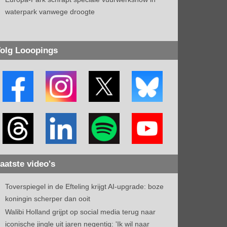
waterpark vanwege droogte
olg Looopings
aatste video's
Toverspiegel in de Efteling krijgt AI-upgrade: boze
koningin scherper dan ooit
Walibi Holland grijpt op social media terug naar
iconische jingle uit jaren negentig: 'Ik wil naar