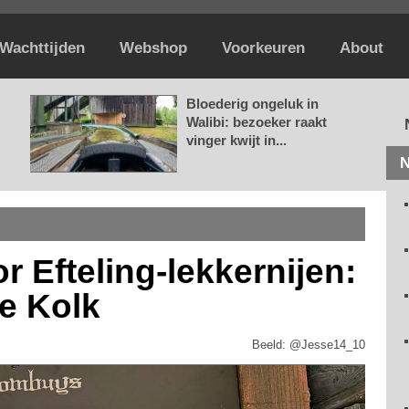
Wachttijden
Webshop
Voorkeuren
About
Bloederig ongeluk in
Walibi: bezoeker raakt
vinger kwijt in...
N
 Efteling-lekkernijen:
e Kolk
Beeld: @Jesse14_10