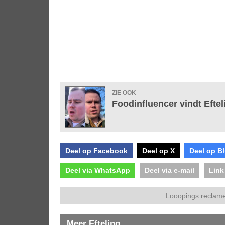
ZIE OOK
Foodinfluencer vindt Efte
Deel op Facebook
Deel op X
Deel op B
Deel via WhatsApp
Deel via e-mail
Link
Looopings reclame
Meer Efteling