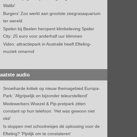
Walibi'
Burgers' Zoo werkt aan grootste zeegrasaquarium
ter wereld
Spelen bij Beelen heropent klimbeleving Spider
City: 25 euro voor anderhalf uur klimmen
Video: attractiepark in Australië heeft Efteling-
muziek omarmd
aatste audio
Snoeiharde kritiek op nieuw themagebied Europa-
Park: 'Afgrijselijk en bijzonder teleurstellend'
Medewerkers Woezel & Pip-pretpark zitten
constant op hun telefoon: 'Het was gewoon niet
oké'
Is stoppen met schoolreisjes dé oplossing voor de
Efteling? 'Pijnlijk om te constateren'