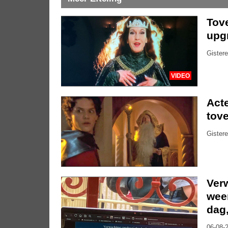
Tove
upg
Gistere
VIDEO
Acte
tove
Gistere
Ver
weer
dag
06-08-2