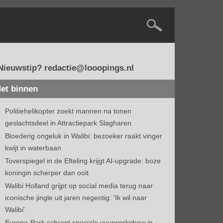
Nieuwstip? redactie@looopings.nl
et binnen
Politiehelikopter zoekt mannen na tonen
geslachtsdeel in Attractiepark Slagharen
Bloederig ongeluk in Walibi: bezoeker raakt vinger
kwijt in waterbaan
Toverspiegel in de Efteling krijgt AI-upgrade: boze
koningin scherper dan ooit
Walibi Holland grijpt op social media terug naar
iconische jingle uit jaren negentig: 'Ik wil naar
Walibi'
Europa-Park schrapt speciale vuurwerkshow in