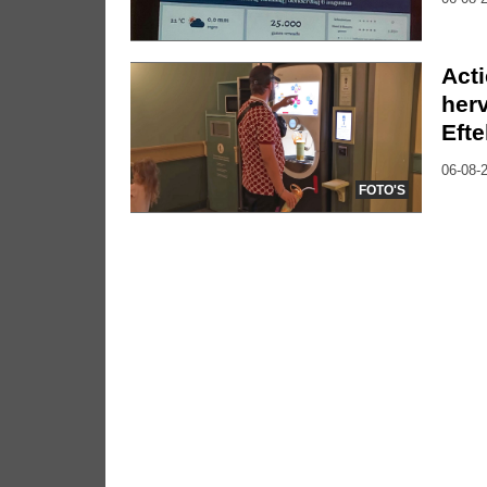
Act
herv
Efte
06-08-2
FOTO'S