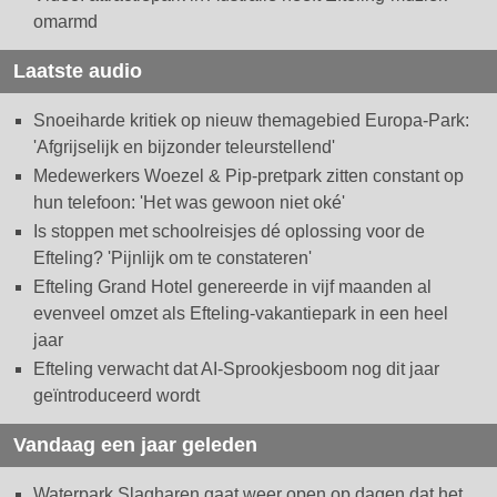
omarmd
Laatste audio
Snoeiharde kritiek op nieuw themagebied Europa-Park:
'Afgrijselijk en bijzonder teleurstellend'
Medewerkers Woezel & Pip-pretpark zitten constant op
hun telefoon: 'Het was gewoon niet oké'
Is stoppen met schoolreisjes dé oplossing voor de
Efteling? 'Pijnlijk om te constateren'
Efteling Grand Hotel genereerde in vijf maanden al
evenveel omzet als Efteling-vakantiepark in een heel
jaar
Efteling verwacht dat AI-Sprookjesboom nog dit jaar
geïntroduceerd wordt
Vandaag een jaar geleden
Waterpark Slagharen gaat weer open op dagen dat het