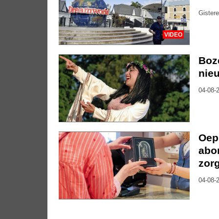
Gistere
VIDEO
Boze
nie
04-08-2
Oep
abon
zor
04-08-2