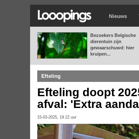
Nieuws
Bezoekers Belgische
dierentuin zijn
gewaarschuwd: hier
kruipen...
Efteling
Efteling doopt 202
afval: 'Extra aanda
15-03-2025, 19.22 uur