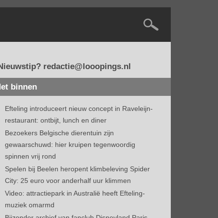
Nieuwstip? redactie@looopings.nl
et binnen
Efteling introduceert nieuw concept in Raveleijn-
restaurant: ontbijt, lunch en diner
Bezoekers Belgische dierentuin zijn
gewaarschuwd: hier kruipen tegenwoordig
spinnen vrij rond
Spelen bij Beelen heropent klimbeleving Spider
City: 25 euro voor anderhalf uur klimmen
Video: attractiepark in Australië heeft Efteling-
muziek omarmd
Bijzonder archief van fanclub Disneyland Paris