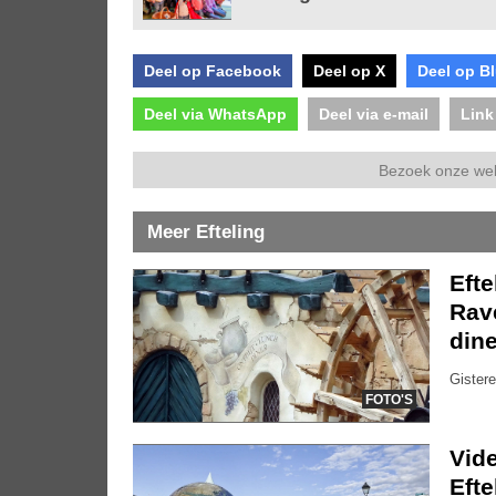
Deel op Facebook
Deel op X
Deel op B
Deel via WhatsApp
Deel via e-mail
Link
Bezoek onze we
Meer Efteling
Efte
Rave
dine
Gistere
FOTO'S
Vide
Eft