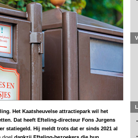
V
L
eling. Het Kaatsheuvelse attractiepark wil het
etten. Dat heeft Efteling-directeur Fons Jurgens
r statiegeld. Hij meldt trots dat er sinds 2021 al
 doel
dankzij Efteling-bezoekers die hun