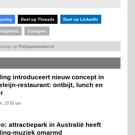
luesky
Deel op Threads
Deel op LinkedIn
 kopiëren
Corrigeer
bshop op
Pretparkwinkel.nl
ling introduceert nieuw concept in
leijn-restaurant: ontbijt, lunch en
r
n, 23.55 uur
o: attractiepark in Australië heeft
eling-muziek omarmd