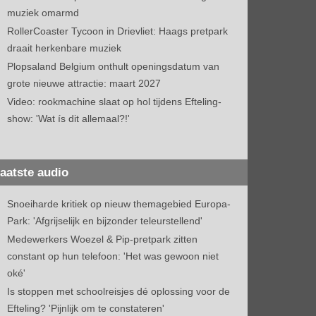
muziek omarmd
RollerCoaster Tycoon in Drievliet: Haags pretpark
draait herkenbare muziek
Plopsaland Belgium onthult openingsdatum van
grote nieuwe attractie: maart 2027
Video: rookmachine slaat op hol tijdens Efteling-
show: 'Wat ís dit allemaal?!'
aatste audio
Snoeiharde kritiek op nieuw themagebied Europa-
Park: 'Afgrijselijk en bijzonder teleurstellend'
Medewerkers Woezel & Pip-pretpark zitten
constant op hun telefoon: 'Het was gewoon niet
oké'
Is stoppen met schoolreisjes dé oplossing voor de
Efteling? 'Pijnlijk om te constateren'