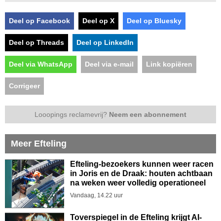
Deel op Facebook
Deel op X
Deel op Bluesky
Deel op Threads
Deel op LinkedIn
Deel via WhatsApp
Deel via e-mail
Link kopiëren
Corrigeer
Looopings reclamevrij?
Neem een abonnement
Meer Efteling
Efteling-bezoekers kunnen weer racen
in Joris en de Draak: houten achtbaan
na weken weer volledig operationeel
Vandaag, 14.22 uur
Toverspiegel in de Efteling krijgt AI-