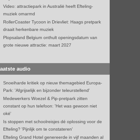
Video: attractiepark in Australië heeft Efteling-
muziek omarmd
RollerCoaster Tycoon in Drievliet: Haags pretpark
draait herkenbare muziek
Plopsaland Belgium onthult openingsdatum van
grote nieuwe attractie: maart 2027
aatste audio
Snoeiharde kritiek op nieuw themagebied Europa-
Park: 'Afgrijselijk en bijzonder teleurstellend'
Medewerkers Woezel & Pip-pretpark zitten
constant op hun telefoon: 'Het was gewoon niet
oké'
Is stoppen met schoolreisjes dé oplossing voor de
Efteling? 'Pijnlijk om te constateren'
Efteling Grand Hotel genereerde in vijf maanden al