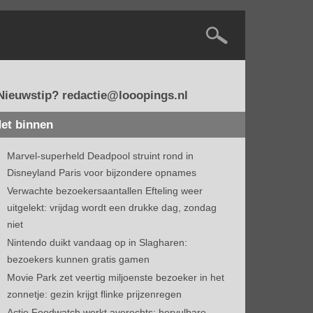
Nieuwstip? redactie@looopings.nl
et binnen
Marvel-superheld Deadpool struint rond in
Disneyland Paris voor bijzondere opnames
Verwachte bezoekersaantallen Efteling weer
uitgelekt: vrijdag wordt een drukke dag, zondag
niet
Nintendo duikt vandaag op in Slagharen:
bezoekers kunnen gratis gamen
Movie Park zet veertig miljoenste bezoeker in het
zonnetje: gezin krijgt flinke prijzenregen
Actie Foodwatch werkt averechts: hervulbare