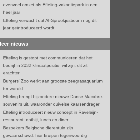
evenveel omzet als Efteling-vakantiepark in een
heel jaar
Efteling verwacht dat AI-Sprookjesboom nog dit
jaar geïntroduceerd wordt
eer nieuws
Efteling is gestopt met communiceren dat het
bedrijf in 2032 klimaatpositief wil zijn: dit zit
erachter
Burgers' Zoo werkt aan grootste zeegrasaquarium
ter wereld
Efteling brengt bijzondere nieuwe Danse Macabre-
souvenirs uit, waaronder duivelse kaarsendrager
Efteling introduceert nieuw concept in Raveleijn-
restaurant: ontbijt, lunch en diner
Bezoekers Belgische dierentuin zijn
gewaarschuwd: hier kruipen tegenwoordig