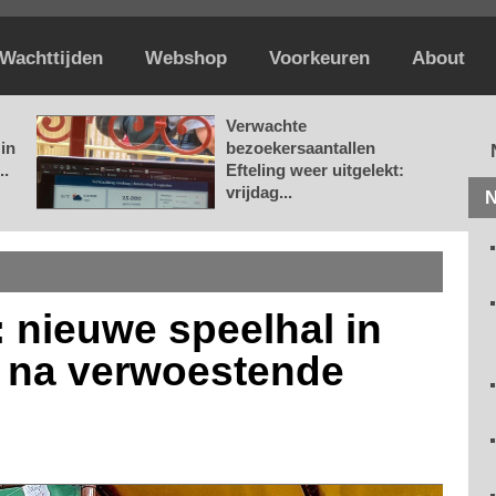
Wachttijden
Webshop
Voorkeuren
About
Verwachte
in
bezoekersaantallen
..
Efteling weer uitgelekt:
vrijdag...
N
: nieuwe speelhal in
k na verwoestende