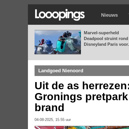
Nieuws
Marvel-superheld
Deadpool struint rond 
Disneyland Paris voor.
Landgoed Nienoord
Uit de as herrezen
Gronings pretpar
brand
04-08-2025, 15.55 uur