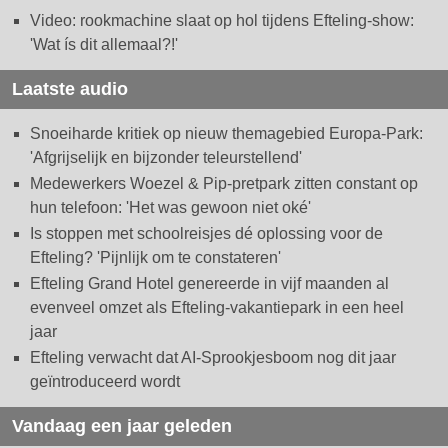
Video: rookmachine slaat op hol tijdens Efteling-show:
'Wat ís dit allemaal?!'
Laatste audio
Snoeiharde kritiek op nieuw themagebied Europa-Park:
'Afgrijselijk en bijzonder teleurstellend'
Medewerkers Woezel & Pip-pretpark zitten constant op
hun telefoon: 'Het was gewoon niet oké'
Is stoppen met schoolreisjes dé oplossing voor de
Efteling? 'Pijnlijk om te constateren'
Efteling Grand Hotel genereerde in vijf maanden al
evenveel omzet als Efteling-vakantiepark in een heel
jaar
Efteling verwacht dat AI-Sprookjesboom nog dit jaar
geïntroduceerd wordt
Vandaag een jaar geleden