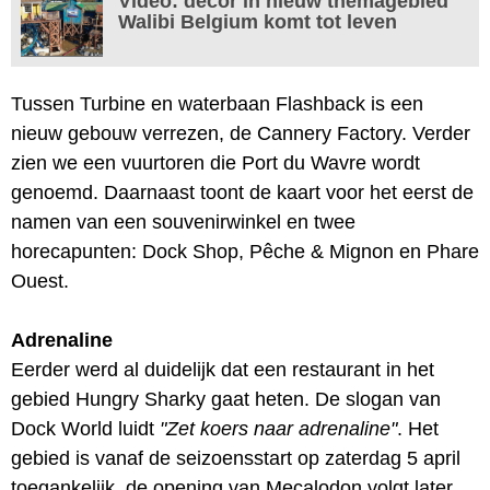
Video: decor in nieuw themagebied
Walibi Belgium komt tot leven
Tussen Turbine en waterbaan Flashback is een
nieuw gebouw verrezen, de Cannery Factory. Verder
zien we een vuurtoren die Port du Wavre wordt
genoemd. Daarnaast toont de kaart voor het eerst de
namen van een souvenirwinkel en twee
horecapunten: Dock Shop, Pêche & Mignon en Phare
Ouest.
Adrenaline
Eerder werd al duidelijk dat een restaurant in het
gebied Hungry Sharky gaat heten. De slogan van
Dock World luidt
"Zet koers naar adrenaline"
. Het
gebied is vanaf de seizoensstart op zaterdag 5 april
toegankelijk, de opening van Mecalodon volgt later.