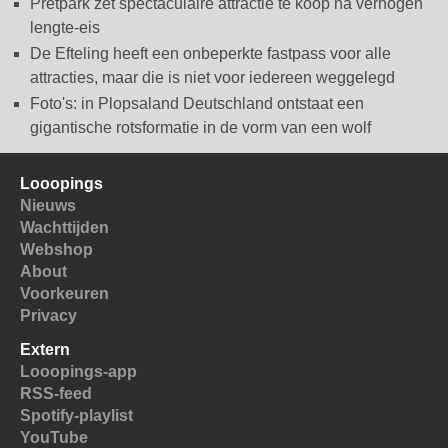
Pretpark zet spectaculaire attractie te koop na verhogen
lengte-eis
De Efteling heeft een onbeperkte fastpass voor alle
attracties, maar die is niet voor iedereen weggelegd
Foto's: in Plopsaland Deutschland ontstaat een
gigantische rotsformatie in de vorm van een wolf
Looopings
Nieuws
Wachttijden
Webshop
About
Voorkeuren
Privacy
Extern
Looopings-app
RSS-feed
Spotify-playlist
YouTube