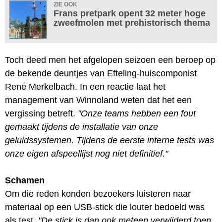
ZIE OOK
Frans pretpark opent 32 meter hoge
zweefmolen met prehistorisch thema
Toch deed men het afgelopen seizoen een beroep op
de bekende deuntjes van Efteling-huiscomponist
René Merkelbach. In een reactie laat het
management van Winnoland weten dat het een
vergissing betreft.
"Onze teams hebben een fout
gemaakt tijdens de installatie van onze
geluidssystemen. Tijdens de eerste interne tests was
onze eigen afspeellijst nog niet definitief."
Schamen
Om die reden konden bezoekers luisteren naar
materiaal op een USB-stick die louter bedoeld was
als test.
"De stick is dan ook meteen verwijderd toen