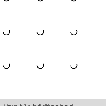
Nieuwstip?
redactie@looopings.nl