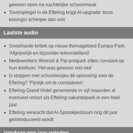
gewoon open na nachtelijke schoonmaak
Toverspiegel in de Efteling krijgt AI-upgrade: boze
koningin scherper dan ooit
Laatste audio
Snoeiharde kritiek op nieuw themagebied Europa-Park:
'Afgrijselijk en bijzonder teleurstellend'
Medewerkers Woezel & Pip-pretpark zitten constant op
hun telefoon: 'Het was gewoon niet oké'
Is stoppen met schoolreisjes dé oplossing voor de
Efteling? 'Pijnlijk om te constateren'
Efteling Grand Hotel genereerde in vijf maanden al
evenveel omzet als Efteling-vakantiepark in een heel
jaar
Efteling verwacht dat AI-Sprookjesboom nog dit jaar
geïntroduceerd wordt
Vandaag een jaar geleden