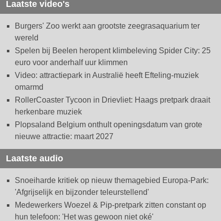
Laatste video's
Burgers' Zoo werkt aan grootste zeegrasaquarium ter
wereld
Spelen bij Beelen heropent klimbeleving Spider City: 25
euro voor anderhalf uur klimmen
Video: attractiepark in Australië heeft Efteling-muziek
omarmd
RollerCoaster Tycoon in Drievliet: Haags pretpark draait
herkenbare muziek
Plopsaland Belgium onthult openingsdatum van grote
nieuwe attractie: maart 2027
Laatste audio
Snoeiharde kritiek op nieuw themagebied Europa-Park:
'Afgrijselijk en bijzonder teleurstellend'
Medewerkers Woezel & Pip-pretpark zitten constant op
hun telefoon: 'Het was gewoon niet oké'