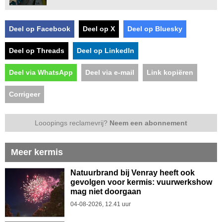
Deel op Facebook
Deel op X
Deel op Bluesky
Deel op Threads
Deel op LinkedIn
Deel via WhatsApp
Deel via e-mail
Link kopiëren
Corrigeer
Looopings reclamevrij?
Neem een abonnement
Meer kermis
Natuurbrand bij Venray heeft ook
gevolgen voor kermis: vuurwerkshow
mag niet doorgaan
04-08-2026, 12.41 uur