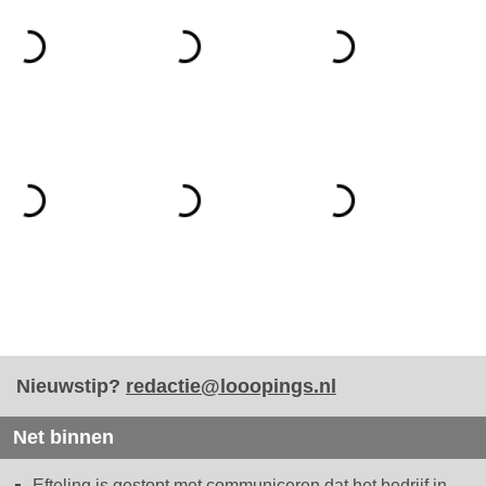
Nieuwstip?
redactie@looopings.nl
Net binnen
Efteling is gestopt met communiceren dat het bedrijf in