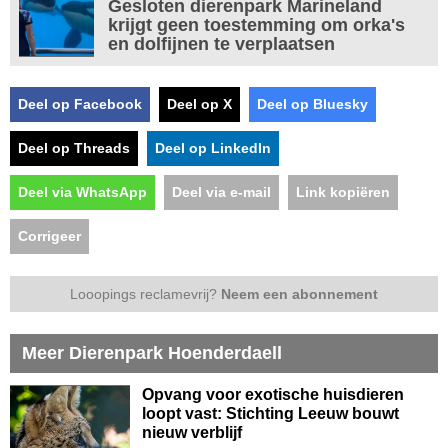
Gesloten dierenpark Marineland
krijgt geen toestemming om orka's
en dolfijnen te verplaatsen
Deel op Facebook
Deel op X
Deel op Bluesky
Deel op Threads
Deel op LinkedIn
Deel via WhatsApp
Deel via e-mail
Link kopiëren
Corrigeer
Looopings reclamevrij?
Neem een abonnement
Meer Dierenpark Hoenderdaell
Opvang voor exotische huisdieren
loopt vast: Stichting Leeuw bouwt
nieuw verblijf