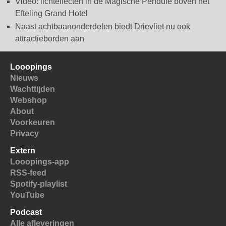
Video: lichteffecten in de Magische Pendule boven het
Efteling Grand Hotel
Naast achtbaanonderdelen biedt Drievliet nu ook
attractieborden aan
Looopings
Nieuws
Wachttijden
Webshop
About
Voorkeuren
Privacy
Extern
Looopings-app
RSS-feed
Spotify-playlist
YouTube
Podcast
Alle afleveringen