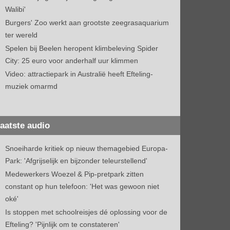
Walibi'
Burgers' Zoo werkt aan grootste zeegrasaquarium
ter wereld
Spelen bij Beelen heropent klimbeleving Spider
City: 25 euro voor anderhalf uur klimmen
Video: attractiepark in Australië heeft Efteling-
muziek omarmd
aatste audio
Snoeiharde kritiek op nieuw themagebied Europa-
Park: 'Afgrijselijk en bijzonder teleurstellend'
Medewerkers Woezel & Pip-pretpark zitten
constant op hun telefoon: 'Het was gewoon niet
oké'
Is stoppen met schoolreisjes dé oplossing voor de
Efteling? 'Pijnlijk om te constateren'