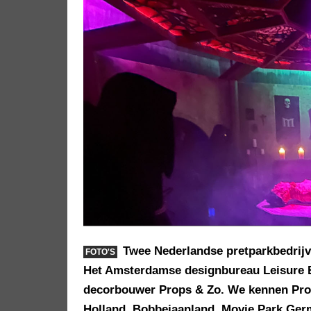
Twee Nederlandse pretparkbedrijv
FOTO'S
Het Amsterdamse designbureau Leisure E
decorbouwer Props & Zo. We kennen Prop
Holland, Bobbejaanland, Movie Park Ger