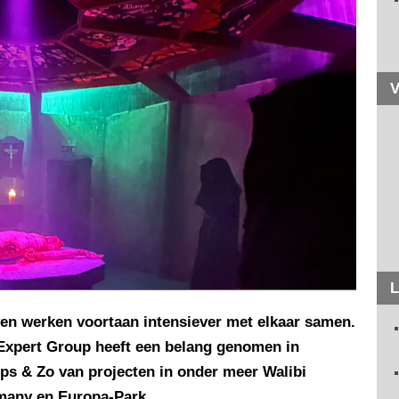
V
L
en werken voortaan intensiever met elkaar samen.
xpert Group heeft een belang genomen in
s & Zo van projecten in onder meer Walibi
many en Europa-Park.