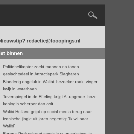
Nieuwstip? redactie@looopings.nl
et binnen
Politiehelikopter zoekt mannen na tonen
geslachtsdeel in Attractiepark Slagharen
Bloederig ongeluk in Walibi: bezoeker raakt vinger
kwijt in waterbaan
Toverspiegel in de Efteling krijgt AI-upgrade: boze
koningin scherper dan ooit
Walibi Holland grijpt op social media terug naar
iconische jingle uit jaren negentig: 'Ik wil naar
Walibi'
Europa-Park schrapt speciale vuurwerkshow in