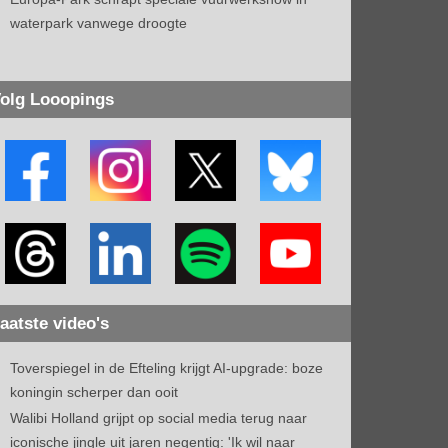
waterpark vanwege droogte
olg Looopings
aatste video's
Toverspiegel in de Efteling krijgt AI-upgrade: boze
koningin scherper dan ooit
Walibi Holland grijpt op social media terug naar
iconische jingle uit jaren negentig: 'Ik wil naar