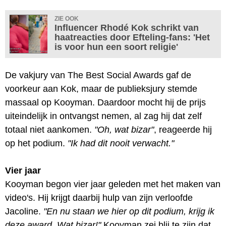
ZIE OOK
Influencer Rhodé Kok schrikt van
haatreacties door Efteling-fans: 'Het
is voor hun een soort religie'
De vakjury van The Best Social Awards gaf de
voorkeur aan Kok, maar de publieksjury stemde
massaal op Kooyman. Daardoor mocht hij de prijs
uiteindelijk in ontvangst nemen, al zag hij dat zelf
totaal niet aankomen.
"Oh, wat bizar"
, reageerde hij
op het podium.
"Ik had dit nooit verwacht."
Vier jaar
Kooyman begon vier jaar geleden met het maken van
video's. Hij krijgt daarbij hulp van zijn verloofde
Jacoline.
"En nu staan we hier op dit podium, krijg ik
deze award. Wat bizar!"
Kooyman zei blij te zijn dat