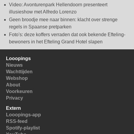
Video: Avonturenpark Hellendoorn presenteert
illusieshow met Alfredo Lorenzo
Geen broodje mee naar binnen: klacht over strenge
regels in Spaanse pretparken
Foto's: deze koffers verraden dat ook bekende Efteling-
bewoners in het Efteling Grand Hotel slapen
Looopings
Nieuws
Wachttijden
Webshop
About
Voorkeuren
Privacy
Extern
Looopings-app
RSS-feed
Spotify-playlist