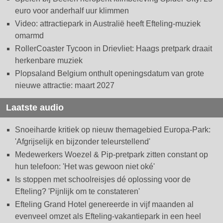
euro voor anderhalf uur klimmen
Video: attractiepark in Australië heeft Efteling-muziek
omarmd
RollerCoaster Tycoon in Drievliet: Haags pretpark draait
herkenbare muziek
Plopsaland Belgium onthult openingsdatum van grote
nieuwe attractie: maart 2027
Laatste audio
Snoeiharde kritiek op nieuw themagebied Europa-Park:
'Afgrijselijk en bijzonder teleurstellend'
Medewerkers Woezel & Pip-pretpark zitten constant op
hun telefoon: 'Het was gewoon niet oké'
Is stoppen met schoolreisjes dé oplossing voor de
Efteling? 'Pijnlijk om te constateren'
Efteling Grand Hotel genereerde in vijf maanden al
evenveel omzet als Efteling-vakantiepark in een heel