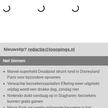
Nieuwstip?
redactie@looopings.nl
Net binnen
Marvel-superheld Deadpool struint rond in Disneyland
Paris voor bijzondere opnames
Verwachte bezoekersaantallen Efteling weer uitgelekt:
vrijdag wordt een drukke dag, zondag niet
Nintendo duikt vandaag op in Slagharen: bezoekers
kunnen gratis gamen
Movie Park zet veertig miljoenste bezoeker in het