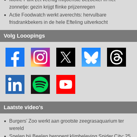
zonnetje: gezin krijgt flinke prijzenregen
Actie Foodwatch werkt averechts: hervulbare
frisdrankbekers in de hele Efteling uitverkocht
Volg Looopings
Laatste video's
Burgers' Zoo werkt aan grootste zeegrasaquarium ter
wereld
Spelen bij Beelen heropent klimbeleving Spider City: 25