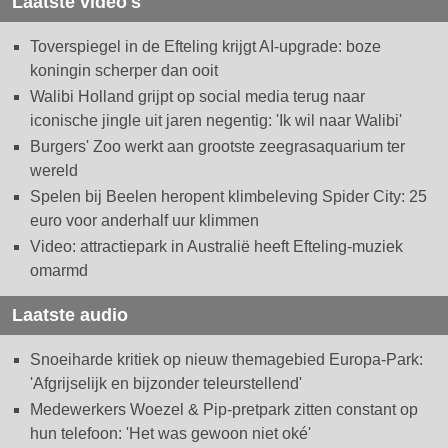
Laatste video's
Toverspiegel in de Efteling krijgt AI-upgrade: boze
koningin scherper dan ooit
Walibi Holland grijpt op social media terug naar
iconische jingle uit jaren negentig: 'Ik wil naar Walibi'
Burgers' Zoo werkt aan grootste zeegrasaquarium ter
wereld
Spelen bij Beelen heropent klimbeleving Spider City: 25
euro voor anderhalf uur klimmen
Video: attractiepark in Australië heeft Efteling-muziek
omarmd
Laatste audio
Snoeiharde kritiek op nieuw themagebied Europa-Park:
'Afgrijselijk en bijzonder teleurstellend'
Medewerkers Woezel & Pip-pretpark zitten constant op
hun telefoon: 'Het was gewoon niet oké'