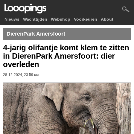
Nieuws
Wachttijden
Webshop
Voorkeuren
About
DierenPark Amersfoort
4-jarig olifantje komt klem te zitten
in DierenPark Amersfoort: dier
overleden
28-12-2024, 23.59 uur