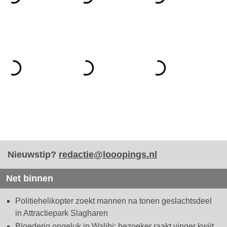
Nieuwstip?
redactie@looopings.nl
Net binnen
Politiehelikopter zoekt mannen na tonen geslachtsdeel
in Attractiepark Slagharen
Bloederig ongeluk in Walibi: bezoeker raakt vinger kwijt