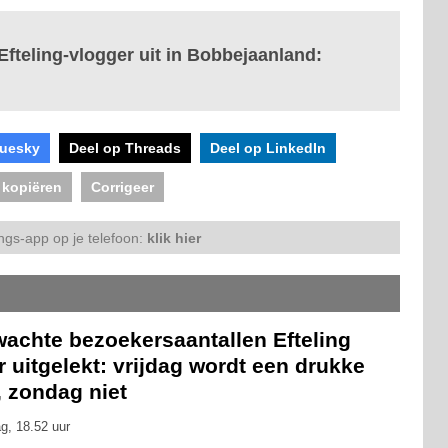
fteling-vlogger uit in Bobbejaanland:
luesky
Deel op Threads
Deel op LinkedIn
 kopiëren
Corrigeer
ngs-app op je telefoon:
klik hier
wachte bezoekersaantallen Efteling
 uitgelekt: vrijdag wordt een drukke
, zondag niet
g, 18.52 uur