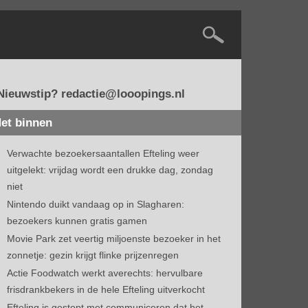
Nieuwstip? redactie@looopings.nl
et binnen
Verwachte bezoekersaantallen Efteling weer
uitgelekt: vrijdag wordt een drukke dag, zondag
niet
Nintendo duikt vandaag op in Slagharen:
bezoekers kunnen gratis gamen
Movie Park zet veertig miljoenste bezoeker in het
zonnetje: gezin krijgt flinke prijzenregen
Actie Foodwatch werkt averechts: hervulbare
frisdrankbekers in de hele Efteling uitverkocht
Efteling is gestopt met communiceren dat het