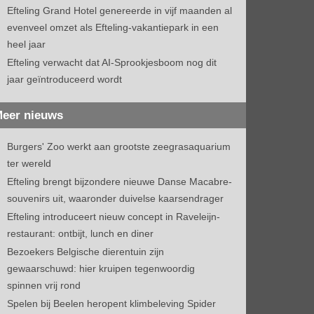
Efteling Grand Hotel genereerde in vijf maanden al
evenveel omzet als Efteling-vakantiepark in een
heel jaar
Efteling verwacht dat AI-Sprookjesboom nog dit
jaar geïntroduceerd wordt
eer nieuws
Burgers' Zoo werkt aan grootste zeegrasaquarium
ter wereld
Efteling brengt bijzondere nieuwe Danse Macabre-
souvenirs uit, waaronder duivelse kaarsendrager
Efteling introduceert nieuw concept in Raveleijn-
restaurant: ontbijt, lunch en diner
Bezoekers Belgische dierentuin zijn
gewaarschuwd: hier kruipen tegenwoordig
spinnen vrij rond
Spelen bij Beelen heropent klimbeleving Spider