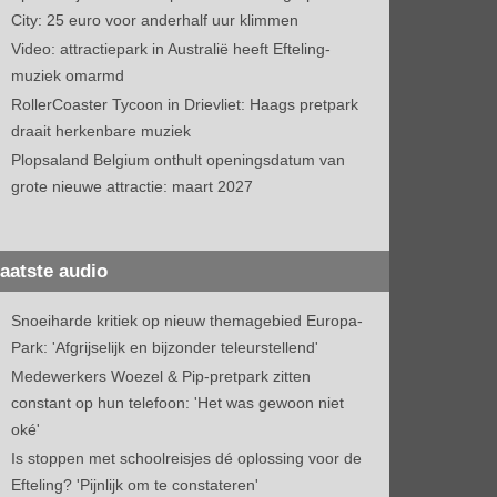
City: 25 euro voor anderhalf uur klimmen
Video: attractiepark in Australië heeft Efteling-
muziek omarmd
RollerCoaster Tycoon in Drievliet: Haags pretpark
draait herkenbare muziek
Plopsaland Belgium onthult openingsdatum van
grote nieuwe attractie: maart 2027
aatste audio
Snoeiharde kritiek op nieuw themagebied Europa-
Park: 'Afgrijselijk en bijzonder teleurstellend'
Medewerkers Woezel & Pip-pretpark zitten
constant op hun telefoon: 'Het was gewoon niet
oké'
Is stoppen met schoolreisjes dé oplossing voor de
Efteling? 'Pijnlijk om te constateren'