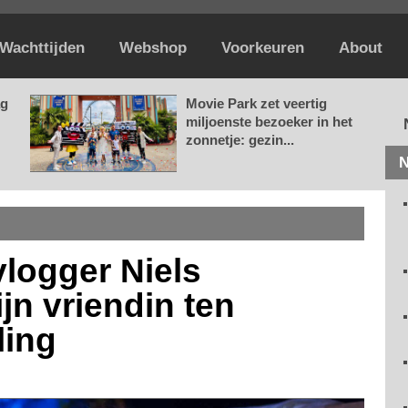
Wachttijden
Webshop
Voorkeuren
About
ag
Movie Park zet veertig
miljoenste bezoeker in het
zonnetje: gezin...
N
vlogger Niels
jn vriendin ten
ling