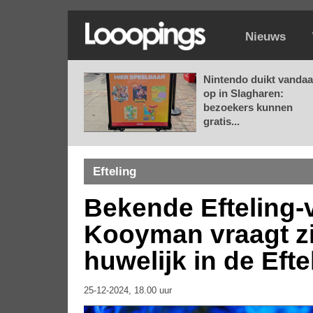
Nieuws
Nintendo duikt vanda
op in Slagharen:
bezoekers kunnen
gratis...
Efteling
Bekende Efteling-
Kooyman vraagt zi
huwelijk in de Efte
25-12-2024, 18.00 uur