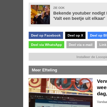
ZIE OOK
Bekende youtuber nodigt E
'Valt een beetje uit elkaar'
Deel op Facebook
Deel op X
Deel op B
Deel via WhatsApp
Deel via e-mail
Link
Installeer de Looopi
Meer Efteling
Ver
weer
dag
Vandaa