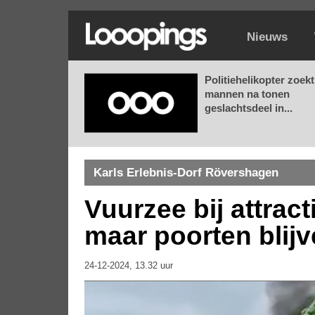
Nieuws
Politiehelikopter zoekt
mannen na tonen
geslachtsdeel in...
Karls Erlebnis-Dorf Rövershagen
Vuurzee bij attract
maar poorten blij
24-12-2024, 13.32 uur