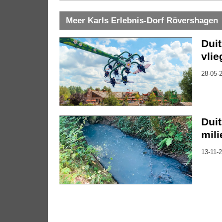
Meer Karls Erlebnis-Dorf Rövershagen
Duit
vli
28-05-2
Dui
mili
13-11-2