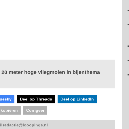
t 20 meter hoge vliegmolen in bijenthema
luesky
Deel op Threads
Deel op LinkedIn
 kopiëren
Corrigeer
il
redactie@looopings.nl