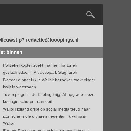
Nieuwstip? redactie@looopings.nl
et binnen
Politiehelikopter zoekt mannen na tonen
geslachtsdeel in Attractiepark Slagharen
Bloederig ongeluk in Walibi: bezoeker raakt vinger
kwijt in waterbaan
Toverspiegel in de Efteling krijgt AI-upgrade: boze
koningin scherper dan ooit
Walibi Holland grijpt op social media terug naar
iconische jingle uit jaren negentig: 'Ik wil naar
Walibi'
Europa-Park schrapt speciale vuurwerkshow in