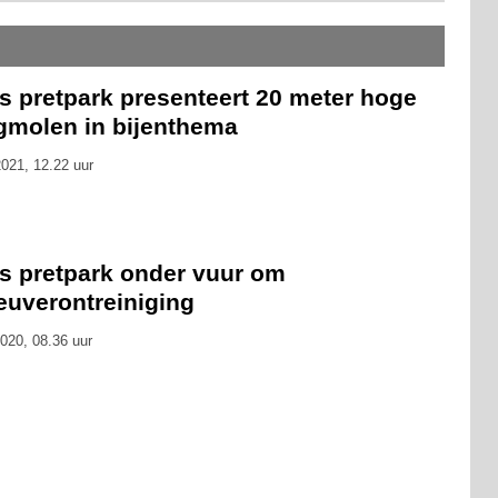
s pretpark presenteert 20 meter hoge
egmolen in bijenthema
021, 12.22 uur
ts pretpark onder vuur om
euverontreiniging
020, 08.36 uur