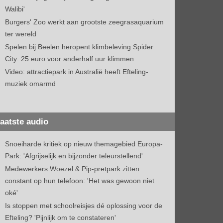
Walibi'
Burgers' Zoo werkt aan grootste zeegrasaquarium
ter wereld
Spelen bij Beelen heropent klimbeleving Spider
City: 25 euro voor anderhalf uur klimmen
Video: attractiepark in Australië heeft Efteling-
muziek omarmd
aatste audio
Snoeiharde kritiek op nieuw themagebied Europa-
Park: 'Afgrijselijk en bijzonder teleurstellend'
Medewerkers Woezel & Pip-pretpark zitten
constant op hun telefoon: 'Het was gewoon niet
oké'
Is stoppen met schoolreisjes dé oplossing voor de
Efteling? 'Pijnlijk om te constateren'