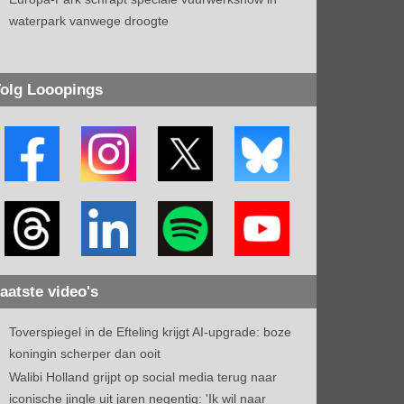
waterpark vanwege droogte
olg Looopings
aatste video's
Toverspiegel in de Efteling krijgt AI-upgrade: boze
koningin scherper dan ooit
Walibi Holland grijpt op social media terug naar
iconische jingle uit jaren negentig: 'Ik wil naar