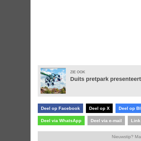
ZIE OOK
Duits pretpark presenteer
Deel op Facebook
Deel op X
Deel op B
Deel via WhatsApp
Deel via e-mail
Link
Nieuwstip? Ma