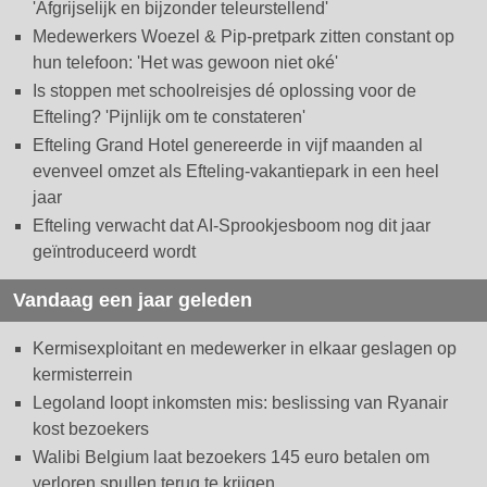
'Afgrijselijk en bijzonder teleurstellend'
Medewerkers Woezel & Pip-pretpark zitten constant op
hun telefoon: 'Het was gewoon niet oké'
Is stoppen met schoolreisjes dé oplossing voor de
Efteling? 'Pijnlijk om te constateren'
Efteling Grand Hotel genereerde in vijf maanden al
evenveel omzet als Efteling-vakantiepark in een heel
jaar
Efteling verwacht dat AI-Sprookjesboom nog dit jaar
geïntroduceerd wordt
Vandaag een jaar geleden
Kermisexploitant en medewerker in elkaar geslagen op
kermisterrein
Legoland loopt inkomsten mis: beslissing van Ryanair
kost bezoekers
Walibi Belgium laat bezoekers 145 euro betalen om
verloren spullen terug te krijgen