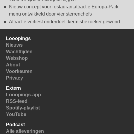
Nieuw concept voor restaurantattractie Europa-Park:
menu ontwikkeld door vier sterrenchefs
Attractie verliest onderdeel: kermisbezoeker gewond
Looopings
Nieuws
Wachttijden
Webshop
About
Voorkeuren
Privacy
Extern
Looopings-app
RSS-feed
Spotify-playlist
YouTube
Podcast
Alle afleveringen