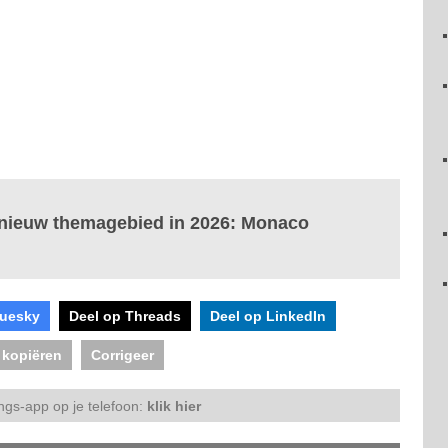
 nieuw themagebied in 2026: Monaco
luesky
Deel op Threads
Deel op LinkedIn
 kopiëren
Corrigeer
ngs-app op je telefoon:
klik hier