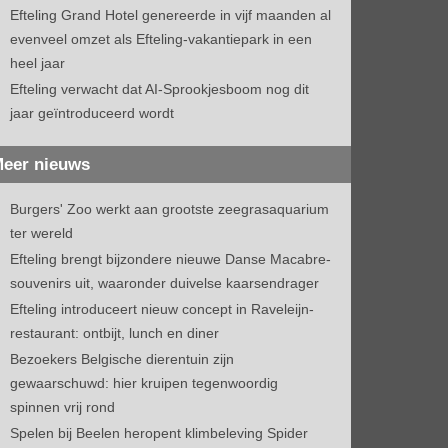
Efteling Grand Hotel genereerde in vijf maanden al
evenveel omzet als Efteling-vakantiepark in een
heel jaar
Efteling verwacht dat AI-Sprookjesboom nog dit
jaar geïntroduceerd wordt
eer nieuws
Burgers' Zoo werkt aan grootste zeegrasaquarium
ter wereld
Efteling brengt bijzondere nieuwe Danse Macabre-
souvenirs uit, waaronder duivelse kaarsendrager
Efteling introduceert nieuw concept in Raveleijn-
restaurant: ontbijt, lunch en diner
Bezoekers Belgische dierentuin zijn
gewaarschuwd: hier kruipen tegenwoordig
spinnen vrij rond
Spelen bij Beelen heropent klimbeleving Spider