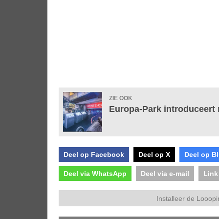
ZIE OOK
Europa-Park introduceert
Deel op Facebook
Deel op X
Deel op B
Deel via WhatsApp
Deel via e-mail
Link
Installeer de Looopi