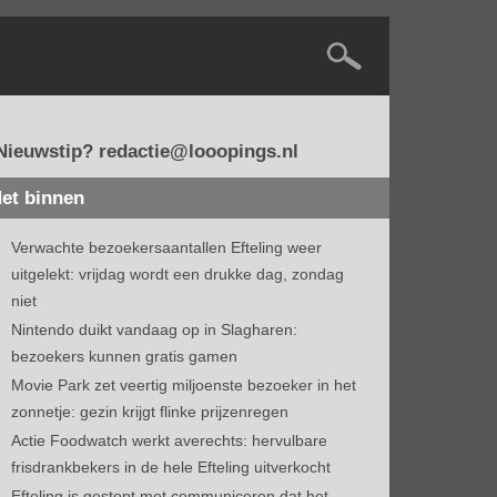
Nieuwstip? redactie@looopings.nl
et binnen
Verwachte bezoekersaantallen Efteling weer
uitgelekt: vrijdag wordt een drukke dag, zondag
niet
Nintendo duikt vandaag op in Slagharen:
bezoekers kunnen gratis gamen
Movie Park zet veertig miljoenste bezoeker in het
zonnetje: gezin krijgt flinke prijzenregen
Actie Foodwatch werkt averechts: hervulbare
frisdrankbekers in de hele Efteling uitverkocht
Efteling is gestopt met communiceren dat het