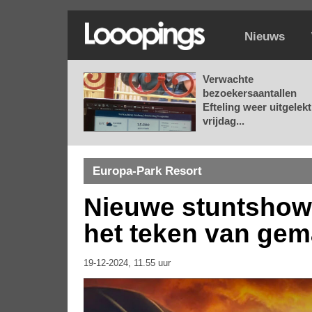
Nieuws
Verwachte
bezoekersaantallen
Efteling weer uitgelekt
vrijdag...
Europa-Park Resort
Nieuwe stuntshow 
het teken van gem
19-12-2024, 11.55 uur