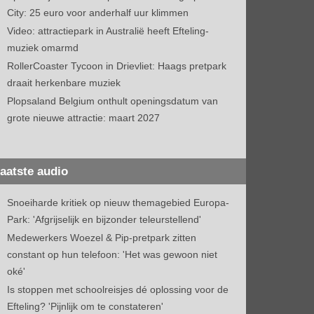
City: 25 euro voor anderhalf uur klimmen
Video: attractiepark in Australië heeft Efteling-
muziek omarmd
RollerCoaster Tycoon in Drievliet: Haags pretpark
draait herkenbare muziek
Plopsaland Belgium onthult openingsdatum van
grote nieuwe attractie: maart 2027
aatste audio
Snoeiharde kritiek op nieuw themagebied Europa-
Park: 'Afgrijselijk en bijzonder teleurstellend'
Medewerkers Woezel & Pip-pretpark zitten
constant op hun telefoon: 'Het was gewoon niet
oké'
Is stoppen met schoolreisjes dé oplossing voor de
Efteling? 'Pijnlijk om te constateren'