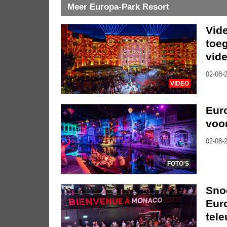
Meer Europa-Park Resort
Vide
toe
vide
02-08-2
VIDEO
Euro
voor
02-08-2
FOTO'S
Sno
Euro
tele