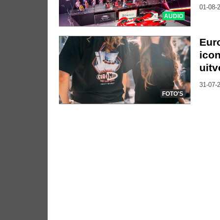
01-08-2
AUDIO
Eur
icon
uitv
31-07-2
FOTO'S