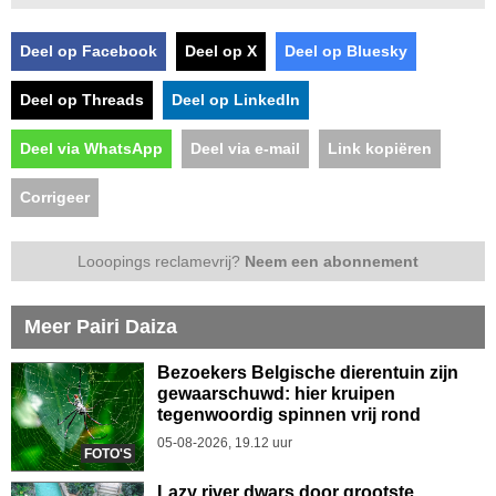
Deel op Facebook
Deel op X
Deel op Bluesky
Deel op Threads
Deel op LinkedIn
Deel via WhatsApp
Deel via e-mail
Link kopiëren
Corrigeer
Looopings reclamevrij?
Neem een abonnement
Meer Pairi Daiza
Bezoekers Belgische dierentuin zijn
gewaarschuwd: hier kruipen
tegenwoordig spinnen vrij rond
05-08-2026, 19.12 uur
FOTO'S
Lazy river dwars door grootste