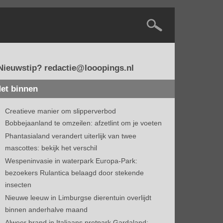
Nieuwstip? redactie@looopings.nl
et binnen
Creatieve manier om slipperverbod
Bobbejaanland te omzeilen: afzetlint om je voeten
Phantasialand verandert uiterlijk van twee
mascottes: bekijk het verschil
Wespeninvasie in waterpark Europa-Park:
bezoekers Rulantica belaagd door stekende
insecten
Nieuwe leeuw in Limburgse dierentuin overlijdt
binnen anderhalve maand
Alweer brand in Italiaans pretpark Gardaland: