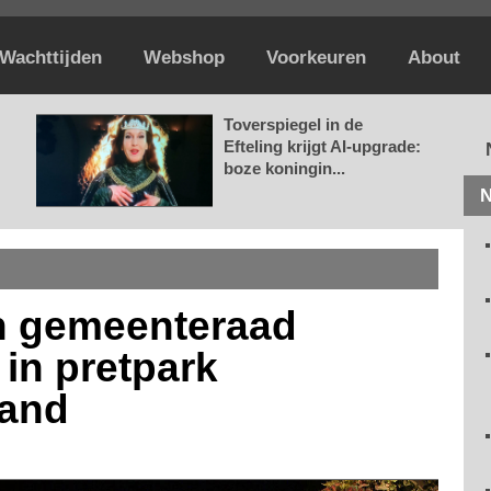
Wachttijden
Webshop
Voorkeuren
About
Toverspiegel in de
Efteling krijgt AI-upgrade:
boze koningin...
N
n gemeenteraad
 in pretpark
land