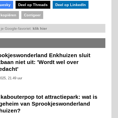
luesky
Deel op Threads
Deel op LinkedIn
 kopiëren
Corrigeer
je Google-favoriet:
klik hier
ookjeswonderland Enkhuizen sluit
baan niet uit: 'Wordt wel over
edacht'
025, 21.49 uur
kabouterpop tot attractiepark: wat is
 geheim van Sprookjeswonderland
huizen?