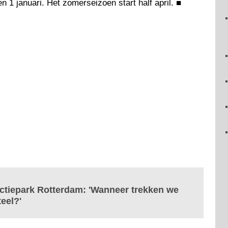
n 1 januari. Het zomerseizoen start half april.
■
tractiepark Rotterdam: 'Wanneer trekken we
teel?'