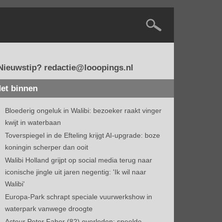
Nieuwstip? redactie@looopings.nl
et binnen
Bloederig ongeluk in Walibi: bezoeker raakt vinger
kwijt in waterbaan
Toverspiegel in de Efteling krijgt AI-upgrade: boze
koningin scherper dan ooit
Walibi Holland grijpt op social media terug naar
iconische jingle uit jaren negentig: 'Ik wil naar
Walibi'
Europa-Park schrapt speciale vuurwerkshow in
waterpark vanwege droogte
Acteur Peter Faber (82) overleden: speelde