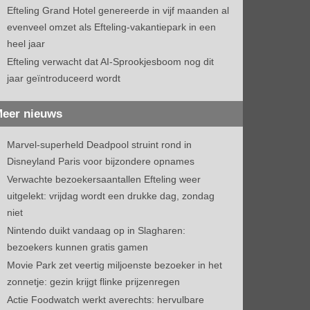
Efteling Grand Hotel genereerde in vijf maanden al
evenveel omzet als Efteling-vakantiepark in een
heel jaar
Efteling verwacht dat AI-Sprookjesboom nog dit
jaar geïntroduceerd wordt
eer nieuws
Marvel-superheld Deadpool struint rond in
Disneyland Paris voor bijzondere opnames
Verwachte bezoekersaantallen Efteling weer
uitgelekt: vrijdag wordt een drukke dag, zondag
niet
Nintendo duikt vandaag op in Slagharen:
bezoekers kunnen gratis gamen
Movie Park zet veertig miljoenste bezoeker in het
zonnetje: gezin krijgt flinke prijzenregen
Actie Foodwatch werkt averechts: hervulbare