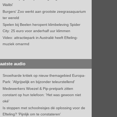
Walibi'
Burgers' Zoo werkt aan grootste zeegrasaquarium
ter wereld
Spelen bij Beelen heropent klimbeleving Spider
City: 25 euro voor anderhalf uur klimmen
Video: attractiepark in Australië heeft Efteling-
muziek omarmd
aatste audio
Snoeiharde kritiek op nieuw themagebied Europa-
Park: 'Afgrijselijk en bijzonder teleurstellend'
Medewerkers Woezel & Pip-pretpark zitten
constant op hun telefoon: 'Het was gewoon niet
oké'
Is stoppen met schoolreisjes dé oplossing voor de
Efteling? 'Pijnlijk om te constateren'