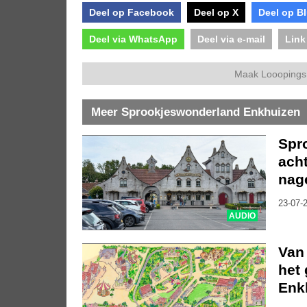
Deel op Facebook
Deel op X
Deel op B
Deel via WhatsApp
Deel via e-mail
Link
Maak Looopings 
Meer Sprookjeswonderland Enkhuizen
Spr
acht
nag
23-07-2
AUDIO
Van 
het
Enk