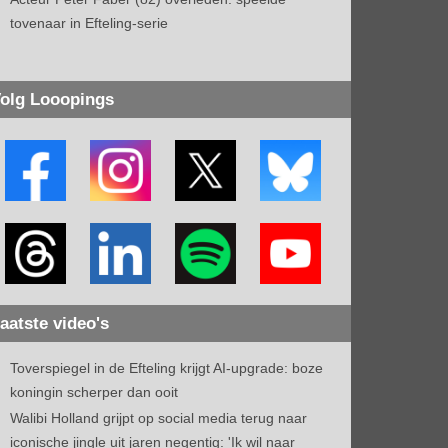
tovenaar in Efteling-serie
olg Looopings
aatste video's
Toverspiegel in de Efteling krijgt AI-upgrade: boze
koningin scherper dan ooit
Walibi Holland grijpt op social media terug naar
iconische jingle uit jaren negentig: 'Ik wil naar