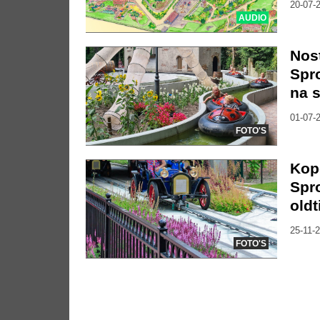
20-07-2
AUDIO
Nost
Spr
na 
01-07-2
FOTO'S
Kop
Spr
old
25-11-2
FOTO'S