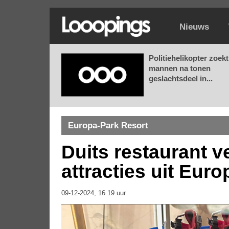
Nieuws
Politiehelikopter zoekt
mannen na tonen
geslachtsdeel in...
Europa-Park Resort
Duits restaurant v
attracties uit Eur
09-12-2024, 16.19 uur