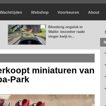
Wachttijden
Webshop
Voorkeuren
About
Bloederig ongeluk in
Walibi: bezoeker raakt
vinger kwijt in...
N
erkoopt miniaturen van
opa-Park