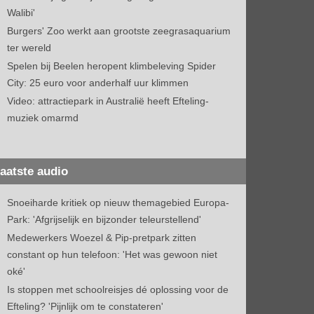
Walibi'
Burgers' Zoo werkt aan grootste zeegrasaquarium
ter wereld
Spelen bij Beelen heropent klimbeleving Spider
City: 25 euro voor anderhalf uur klimmen
Video: attractiepark in Australië heeft Efteling-
muziek omarmd
aatste audio
Snoeiharde kritiek op nieuw themagebied Europa-
Park: 'Afgrijselijk en bijzonder teleurstellend'
Medewerkers Woezel & Pip-pretpark zitten
constant op hun telefoon: 'Het was gewoon niet
oké'
Is stoppen met schoolreisjes dé oplossing voor de
Efteling? 'Pijnlijk om te constateren'