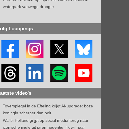
waterpark vanwege droogte
olg Looopings
aatste video's
Toverspiegel in de Efteling krijgt AI-upgrade: boze
koningin scherper dan ooit
Walibi Holland grijpt op social media terug naar
iconische jingle uit jaren negentig: 'Ik wil naar