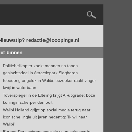
Nieuwstip? redactie@looopings.nl
et binnen
Politiehelikopter zoekt mannen na tonen
geslachtsdeel in Attractiepark Slagharen
Bloederig ongeluk in Walibi: bezoeker raakt vinger
kwijt in waterbaan
Toverspiegel in de Efteling krijgt AI-upgrade: boze
koningin scherper dan ooit
Walibi Holland grijpt op social media terug naar
iconische jingle uit jaren negentig: 'Ik wil naar
Walibi'
Europa-Park schrapt speciale vuurwerkshow in