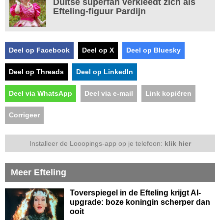
Duitse superfan verkleedt zich als
Efteling-figuur Pardijn
Deel op Facebook
Deel op X
Deel op Bluesky
Deel op Threads
Deel op LinkedIn
Deel via WhatsApp
Deel via e-mail
Link kopiëren
Corrigeer
Installeer de Looopings-app op je telefoon:
klik hier
Meer Efteling
Toverspiegel in de Efteling krijgt AI-
upgrade: boze koningin scherper dan
ooit