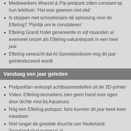
Medewerkers Woezel & Pip-pretpark zitten constant op
hun telefoon: 'Het was gewoon niet oké'
Is stoppen met schoolreisjes dé oplossing voor de
Efteling? 'Pijnlijk om te constateren'
Efteling Grand Hotel genereerde in vijf maanden al
evenveel omzet als Efteling-vakantiepark in een heel
jaar
Efteling verwacht dat AI-Sprookjesboom nog dit jaar
geïntroduceerd wordt
Vandaag een jaar geleden
Pretparkfan verkoopt achtbaanmodellen uit de 3D-printer
Video: Efteling-bezoekers zien geen hand voor ogen
door dichte mist bij Aquanura
Nóg een Efteling-pubquiz: fans kunnen dit jaar twee keer
meedoen
Niet langer de grootste douche van Nederland:
Toverland sluit waterval af