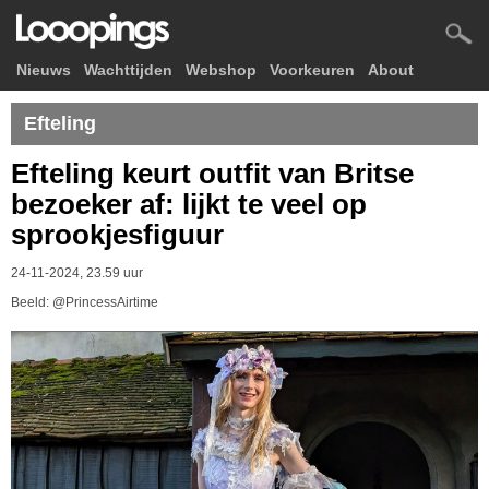
Nieuws
Wachttijden
Webshop
Voorkeuren
About
Efteling
Efteling keurt outfit van Britse
bezoeker af: lijkt te veel op
sprookjesfiguur
24-11-2024, 23.59 uur
Beeld: @PrincessAirtime