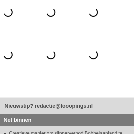
Nieuwstip?
redactie@looopings.nl
Net binnen
Creatieve manier om slipperverbod Bobbejaanland te