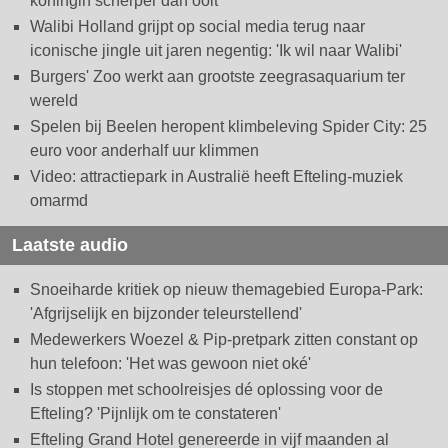
koningin scherper dan ooit
Walibi Holland grijpt op social media terug naar
iconische jingle uit jaren negentig: 'Ik wil naar Walibi'
Burgers' Zoo werkt aan grootste zeegrasaquarium ter
wereld
Spelen bij Beelen heropent klimbeleving Spider City: 25
euro voor anderhalf uur klimmen
Video: attractiepark in Australië heeft Efteling-muziek
omarmd
Laatste audio
Snoeiharde kritiek op nieuw themagebied Europa-Park:
'Afgrijselijk en bijzonder teleurstellend'
Medewerkers Woezel & Pip-pretpark zitten constant op
hun telefoon: 'Het was gewoon niet oké'
Is stoppen met schoolreisjes dé oplossing voor de
Efteling? 'Pijnlijk om te constateren'
Efteling Grand Hotel genereerde in vijf maanden al