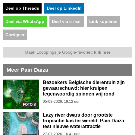
Deel op Threads
Deel op LinkedIn
Deel via WhatsApp
Deel via e-mail
Link kopiëren
Corrigeer
Maak Looopings je Google-favoriet:
klik hier
Meer Pairi Daiza
Bezoekers Belgische dierentuin zijn
gewaarschuwd: hier kruipen
tegenwoordig spinnen vrij rond
05-08-2026, 19.12 uur
FOTO'S
Lazy river dwars door grootste
tropische kas ter wereld: Pairi Daiza
test nieuwe waterattractie
27-07-2026, 16.41 uur