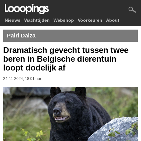
Nieuws
Wachttijden
Webshop
Voorkeuren
About
Pairi Daiza
Dramatisch gevecht tussen twee
beren in Belgische dierentuin
loopt dodelijk af
24-11-2024, 18.01 uur