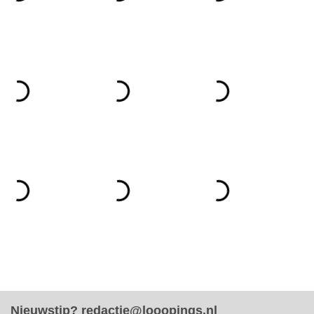
Nieuwstip?
redactie@looopings.nl