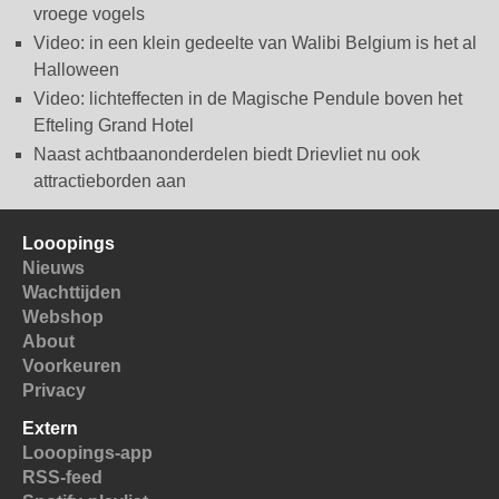
vroege vogels
Video: in een klein gedeelte van Walibi Belgium is het al
Halloween
Video: lichteffecten in de Magische Pendule boven het
Efteling Grand Hotel
Naast achtbaanonderdelen biedt Drievliet nu ook
attractieborden aan
Looopings
Nieuws
Wachttijden
Webshop
About
Voorkeuren
Privacy
Extern
Looopings-app
RSS-feed