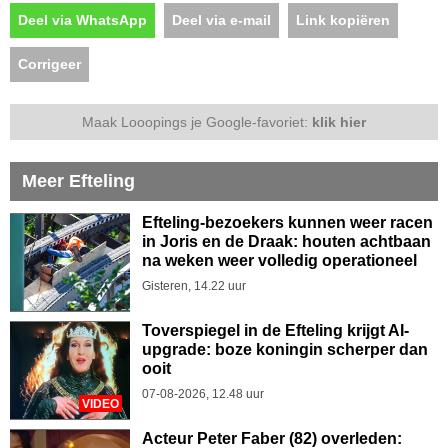
Deel via WhatsApp
Deel via e-mail
Link kopiëren
Corrigeer
Maak Looopings je Google-favoriet:
klik hier
Meer Efteling
Efteling-bezoekers kunnen weer racen
in Joris en de Draak: houten achtbaan
na weken weer volledig operationeel
Gisteren, 14.22 uur
Toverspiegel in de Efteling krijgt AI-
upgrade: boze koningin scherper dan
ooit
07-08-2026, 12.48 uur
VIDEO
Acteur Peter Faber (82) overleden: