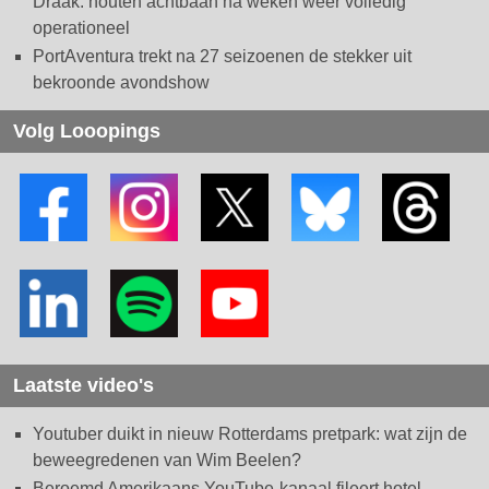
Draak: houten achtbaan na weken weer volledig
operationeel
PortAventura trekt na 27 seizoenen de stekker uit
bekroonde avondshow
Volg Looopings
Laatste video's
Youtuber duikt in nieuw Rotterdams pretpark: wat zijn de
beweegredenen van Wim Beelen?
Beroemd Amerikaans YouTube-kanaal fileert hotel