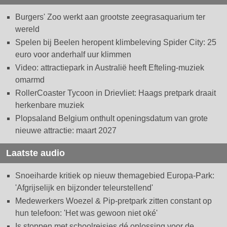
Burgers' Zoo werkt aan grootste zeegrasaquarium ter
wereld
Spelen bij Beelen heropent klimbeleving Spider City: 25
euro voor anderhalf uur klimmen
Video: attractiepark in Australië heeft Efteling-muziek
omarmd
RollerCoaster Tycoon in Drievliet: Haags pretpark draait
herkenbare muziek
Plopsaland Belgium onthult openingsdatum van grote
nieuwe attractie: maart 2027
Laatste audio
Snoeiharde kritiek op nieuw themagebied Europa-Park:
'Afgrijselijk en bijzonder teleurstellend'
Medewerkers Woezel & Pip-pretpark zitten constant op
hun telefoon: 'Het was gewoon niet oké'
Is stoppen met schoolreisjes dé oplossing voor de