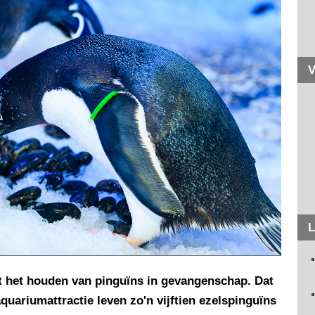
V
L
 het houden van pinguïns in gevangenschap. Dat
 aquariumattractie leven zo'n vijftien ezelspinguïns