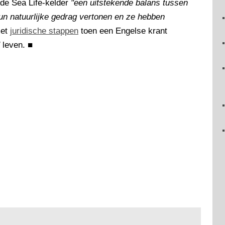
 de Sea Life-kelder
"een uitstekende balans tussen
un natuurlijke gedrag vertonen en ze hebben
met
juridische stappen
toen een Engelse krant
leven.
■