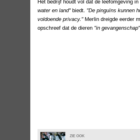
Het bedrijf houdt vol dat de leefomgeving in
water en land"
biedt.
"De pinguïns kunnen h
voldoende privacy."
Merlin dreigde eerder 
opschreef dat de dieren
"in gevangenschap"
ZIE OOK