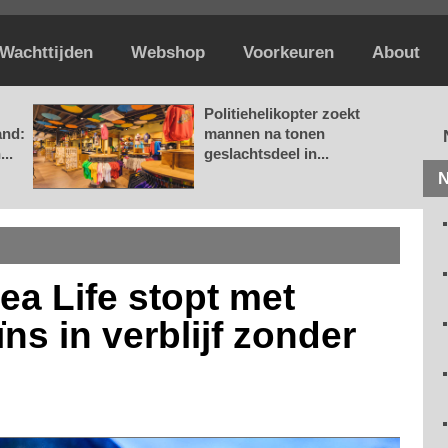
Wachttijden
Webshop
Voorkeuren
About
Politiehelikopter zoekt
and:
mannen na tonen
..
geslachtsdeel in...
N
Sea Life stopt met
s in verblijf zonder