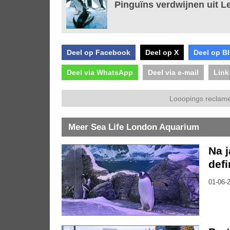
Pinguïns verdwijnen uit 
Deel op Facebook
Deel op X
Deel op B
Deel via WhatsApp
Deel via e-mail
Link
Looopings reclame
Meer Sea Life London Aquarium
Na j
defi
01-06-2