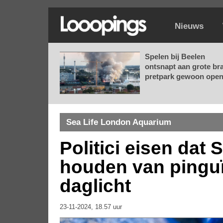
Nieuws
Spelen bij Beelen
ontsnapt aan grote br
pretpark gewoon open.
Sea Life London Aquarium
Politici eisen dat 
houden van pinguïn
daglicht
23-11-2024, 18.57 uur