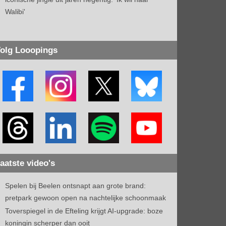
Walibi'
olg Looopings
aatste video's
Spelen bij Beelen ontsnapt aan grote brand:
pretpark gewoon open na nachtelijke schoonmaak
Toverspiegel in de Efteling krijgt AI-upgrade: boze
koningin scherper dan ooit