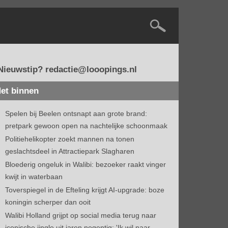
Nieuwstip? redactie@looopings.nl
et binnen
Spelen bij Beelen ontsnapt aan grote brand:
pretpark gewoon open na nachtelijke schoonmaak
Politiehelikopter zoekt mannen na tonen
geslachtsdeel in Attractiepark Slagharen
Bloederig ongeluk in Walibi: bezoeker raakt vinger
kwijt in waterbaan
Toverspiegel in de Efteling krijgt AI-upgrade: boze
koningin scherper dan ooit
Walibi Holland grijpt op social media terug naar
iconische jingle uit jaren negentig: 'Ik wil naar