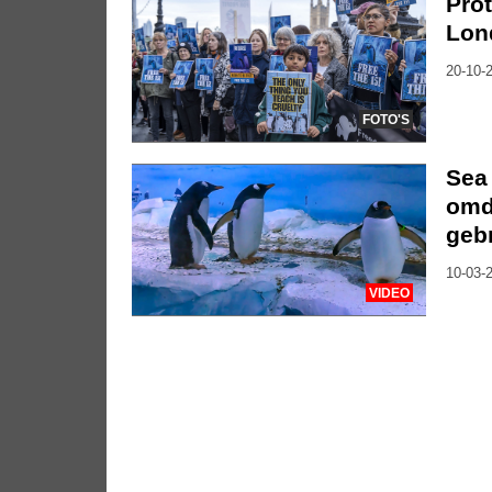
Prot
Lon
20-10-2
FOTO'S
Sea 
omd
gebr
10-03-2
VIDEO