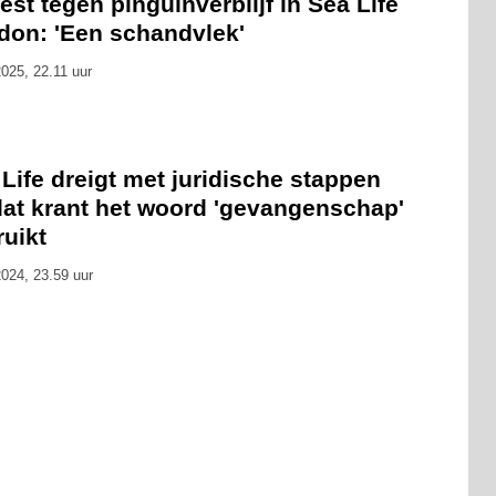
est tegen pinguïnverblijf in Sea Life
don: 'Een schandvlek'
025, 22.11 uur
Life dreigt met juridische stappen
at krant het woord 'gevangenschap'
uikt
024, 23.59 uur