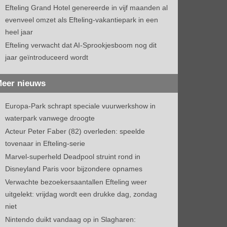
Efteling Grand Hotel genereerde in vijf maanden al
evenveel omzet als Efteling-vakantiepark in een
heel jaar
Efteling verwacht dat AI-Sprookjesboom nog dit
jaar geïntroduceerd wordt
eer nieuws
Europa-Park schrapt speciale vuurwerkshow in
waterpark vanwege droogte
Acteur Peter Faber (82) overleden: speelde
tovenaar in Efteling-serie
Marvel-superheld Deadpool struint rond in
Disneyland Paris voor bijzondere opnames
Verwachte bezoekersaantallen Efteling weer
uitgelekt: vrijdag wordt een drukke dag, zondag
niet
Nintendo duikt vandaag op in Slagharen: