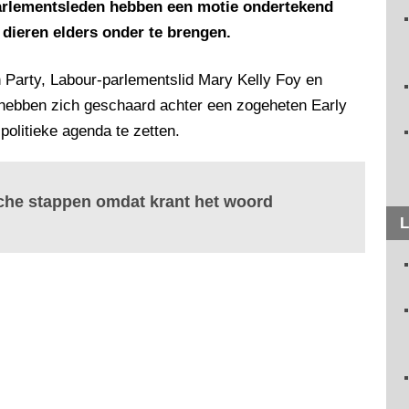
 parlementsleden hebben een motie ondertekend
dieren elders onder te brengen.
n Party, Labour-parlementslid Mary Kelly Foy en
e hebben zich geschaard achter een zogeheten Early
olitieke agenda te zetten.
ische stappen omdat krant het woord
L