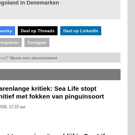
Legoland in Denemarken
luesky
Deel op Threads
Deel op LinkedIn
 kopiëren
Corrigeer
vrij?
Neem een abonnement
arenlange kritiek: Sea Life stopt
nitief met fokken van pinguïnsoort
026, 17.22 uur