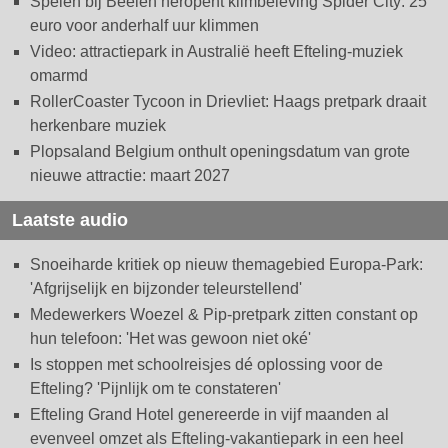
Spelen bij Beelen heropent klimbeleving Spider City: 25
euro voor anderhalf uur klimmen
Video: attractiepark in Australië heeft Efteling-muziek
omarmd
RollerCoaster Tycoon in Drievliet: Haags pretpark draait
herkenbare muziek
Plopsaland Belgium onthult openingsdatum van grote
nieuwe attractie: maart 2027
Laatste audio
Snoeiharde kritiek op nieuw themagebied Europa-Park:
'Afgrijselijk en bijzonder teleurstellend'
Medewerkers Woezel & Pip-pretpark zitten constant op
hun telefoon: 'Het was gewoon niet oké'
Is stoppen met schoolreisjes dé oplossing voor de
Efteling? 'Pijnlijk om te constateren'
Efteling Grand Hotel genereerde in vijf maanden al
evenveel omzet als Efteling-vakantiepark in een heel