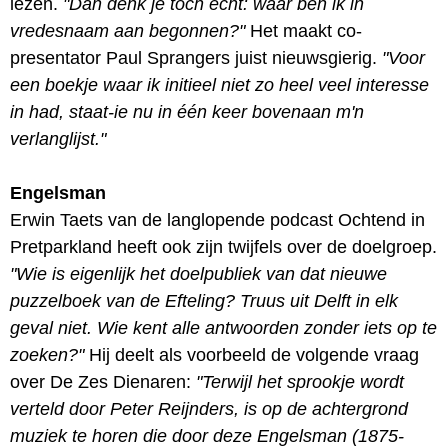
lezen.
"Dan denk je toch echt: waar ben ik in
vredesnaam aan begonnen?"
Het maakt co-
presentator Paul Sprangers juist nieuwsgierig.
"Voor
een boekje waar ik initieel niet zo heel veel interesse
in had, staat-ie nu in één keer bovenaan m'n
verlanglijst."
Engelsman
Erwin Taets van de langlopende podcast Ochtend in
Pretparkland heeft ook zijn twijfels over de doelgroep.
"Wie is eigenlijk het doelpubliek van dat nieuwe
puzzelboek van de Efteling? Truus uit Delft in elk
geval niet. Wie kent alle antwoorden zonder iets op te
zoeken?"
Hij deelt als voorbeeld de volgende vraag
over De Zes Dienaren:
"Terwijl het sprookje wordt
verteld door Peter Reijnders, is op de achtergrond
muziek te horen die door deze Engelsman (1875-