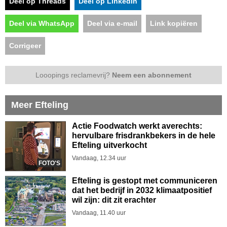
Deel op Threads
Deel op LinkedIn
Deel via WhatsApp
Deel via e-mail
Link kopiëren
Corrigeer
Looopings reclamevrij?
Neem een abonnement
Meer Efteling
Actie Foodwatch werkt averechts:
hervulbare frisdrankbekers in de hele
Efteling uitverkocht
Vandaag, 12.34 uur
FOTO'S
Efteling is gestopt met communiceren
dat het bedrijf in 2032 klimaatpositief
wil zijn: dit zit erachter
Vandaag, 11.40 uur