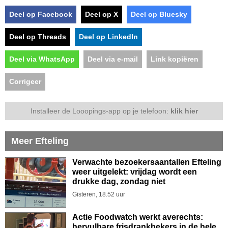
Deel op Facebook
Deel op X
Deel op Bluesky
Deel op Threads
Deel op LinkedIn
Deel via WhatsApp
Deel via e-mail
Link kopiëren
Corrigeer
Installeer de Looopings-app op je telefoon:
klik hier
Meer Efteling
Verwachte bezoekersaantallen Efteling
weer uitgelekt: vrijdag wordt een
drukke dag, zondag niet
Gisteren, 18.52 uur
Actie Foodwatch werkt averechts:
hervulbare frisdrankbekers in de hele