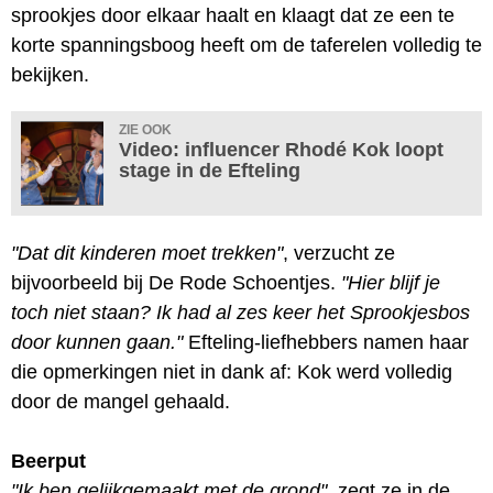
sprookjes door elkaar haalt en klaagt dat ze een te
korte spanningsboog heeft om de taferelen volledig te
bekijken.
ZIE OOK
Video: influencer Rhodé Kok loopt
stage in de Efteling
"Dat dit kinderen moet trekken"
, verzucht ze
bijvoorbeeld bij De Rode Schoentjes.
"Hier blijf je
toch niet staan? Ik had al zes keer het Sprookjesbos
door kunnen gaan."
Efteling-liefhebbers namen haar
die opmerkingen niet in dank af: Kok werd volledig
door de mangel gehaald.
Beerput
"Ik ben gelijkgemaakt met de grond"
, zegt ze in de