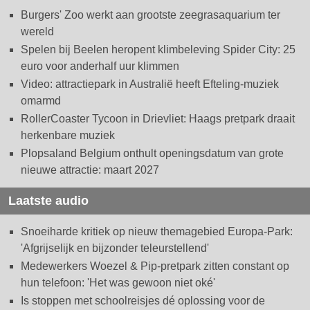
Burgers' Zoo werkt aan grootste zeegrasaquarium ter
wereld
Spelen bij Beelen heropent klimbeleving Spider City: 25
euro voor anderhalf uur klimmen
Video: attractiepark in Australië heeft Efteling-muziek
omarmd
RollerCoaster Tycoon in Drievliet: Haags pretpark draait
herkenbare muziek
Plopsaland Belgium onthult openingsdatum van grote
nieuwe attractie: maart 2027
Laatste audio
Snoeiharde kritiek op nieuw themagebied Europa-Park:
'Afgrijselijk en bijzonder teleurstellend'
Medewerkers Woezel & Pip-pretpark zitten constant op
hun telefoon: 'Het was gewoon niet oké'
Is stoppen met schoolreisjes dé oplossing voor de