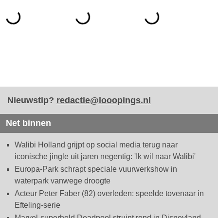
Nieuwstip?
redactie@looopings.nl
Net binnen
Walibi Holland grijpt op social media terug naar
iconische jingle uit jaren negentig: 'Ik wil naar Walibi'
Europa-Park schrapt speciale vuurwerkshow in
waterpark vanwege droogte
Acteur Peter Faber (82) overleden: speelde tovenaar in
Efteling-serie
Marvel-superheld Deadpool struint rond in Disneyland