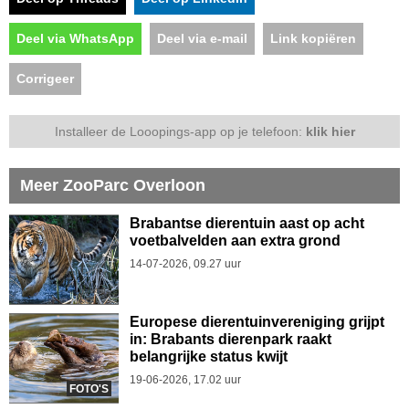
Deel via WhatsApp
Deel via e-mail
Link kopiëren
Corrigeer
Installeer de Looopings-app op je telefoon:
klik hier
Meer ZooParc Overloon
Brabantse dierentuin aast op acht
voetbalvelden aan extra grond
14-07-2026, 09.27 uur
Europese dierentuinvereniging grijpt
in: Brabants dierenpark raakt
belangrijke status kwijt
19-06-2026, 17.02 uur
FOTO'S