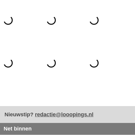
Nieuwstip?
redactie@looopings.nl
Net binnen