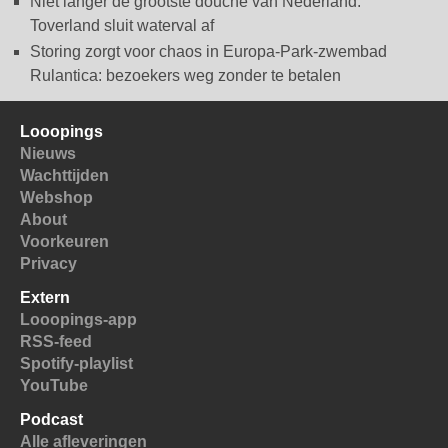
Niet langer de grootste douche van Nederland:
Toverland sluit waterval af
Storing zorgt voor chaos in Europa-Park-zwembad
Rulantica: bezoekers weg zonder te betalen
Looopings
Nieuws
Wachttijden
Webshop
About
Voorkeuren
Privacy
Extern
Looopings-app
RSS-feed
Spotify-playlist
YouTube
Podcast
Alle afleveringen