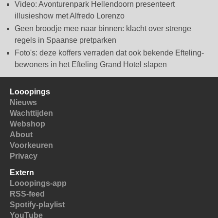
Video: Avonturenpark Hellendoorn presenteert
illusieshow met Alfredo Lorenzo
Geen broodje mee naar binnen: klacht over strenge
regels in Spaanse pretparken
Foto's: deze koffers verraden dat ook bekende Efteling-
bewoners in het Efteling Grand Hotel slapen
Looopings
Nieuws
Wachttijden
Webshop
About
Voorkeuren
Privacy
Extern
Looopings-app
RSS-feed
Spotify-playlist
YouTube