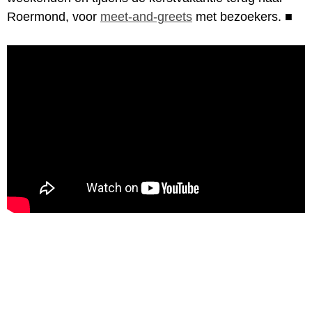
Roermond, voor
meet-and-greets
met bezoekers.
■