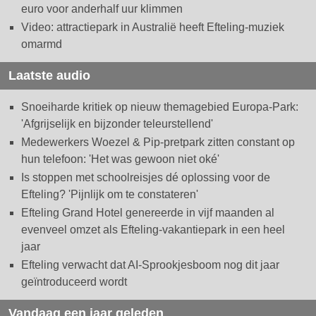
euro voor anderhalf uur klimmen
Video: attractiepark in Australië heeft Efteling-muziek
omarmd
Laatste audio
Snoeiharde kritiek op nieuw themagebied Europa-Park:
'Afgrijselijk en bijzonder teleurstellend'
Medewerkers Woezel & Pip-pretpark zitten constant op
hun telefoon: 'Het was gewoon niet oké'
Is stoppen met schoolreisjes dé oplossing voor de
Efteling? 'Pijnlijk om te constateren'
Efteling Grand Hotel genereerde in vijf maanden al
evenveel omzet als Efteling-vakantiepark in een heel
jaar
Efteling verwacht dat AI-Sprookjesboom nog dit jaar
geïntroduceerd wordt
Vandaag een jaar geleden