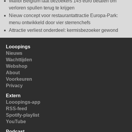
Walibi Belgium laat bezoekers 145 euro betalen om
verloren spullen terug te krijgen
Nieuw concept voor restaurantattractie Europa-Park:
menu ontwikkeld door vier sterrenchefs
Attractie verliest onderdeel: kermisbezoeker gewond
Looopings
Nieuws
Wachttijden
Webshop
About
Voorkeuren
Privacy
Extern
Looopings-app
RSS-feed
Spotify-playlist
YouTube
Podcast