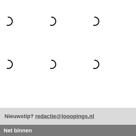
Nieuwstip?
redactie@looopings.nl
Net binnen