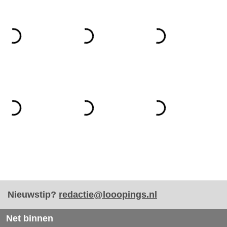
Nieuwstip?
redactie@looopings.nl
Net binnen