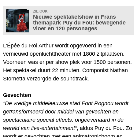
ZIE OOK
Nieuwe spektakelshow in Frans
themapark Puy du Fou: bewegende
vloer en 120 personages
L'Épée du Roi Arthur wordt opgevoerd in een
vernieuwd openluchttheater met 1800 zitplaatsen.
Voorheen was er per show plek voor 1500 personen.
Het spektakel duurt 22 minuten. Componist Nathan
Stornetta verzorgde de soundtrack.
Gevechten
"De vredige middeleeuwse stad Font Rognou wordt
getransformeerd door middel van gevechten en
spectaculaire special effects, ongeëvenaard in de
wereld van live-entertainment"
, aldus Puy du Fou. Zo
wordt er gevochten met een animatronicboom en