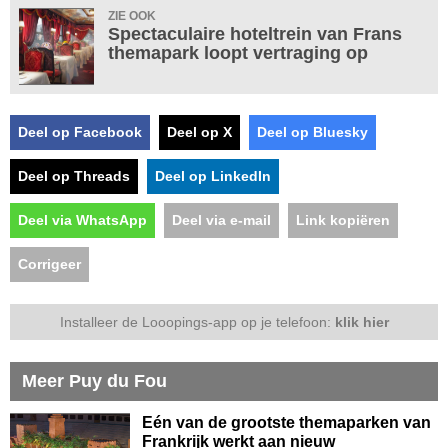
ZIE OOK
Spectaculaire hoteltrein van Frans
themapark loopt vertraging op
Deel op Facebook
Deel op X
Deel op Bluesky
Deel op Threads
Deel op LinkedIn
Deel via WhatsApp
Deel via e-mail
Link kopiëren
Corrigeer
Installeer de Looopings-app op je telefoon:
klik hier
Meer Puy du Fou
Eén van de grootste themaparken van
Frankrijk werkt aan nieuw