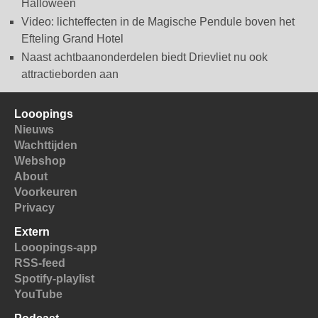
Halloween
Video: lichteffecten in de Magische Pendule boven het
Efteling Grand Hotel
Naast achtbaanonderdelen biedt Drievliet nu ook
attractieborden aan
Looopings
Nieuws
Wachttijden
Webshop
About
Voorkeuren
Privacy
Extern
Looopings-app
RSS-feed
Spotify-playlist
YouTube