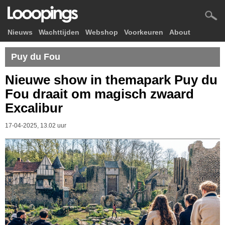
Nieuws
Wachttijden
Webshop
Voorkeuren
About
Puy du Fou
Nieuwe show in themapark Puy du
Fou draait om magisch zwaard
Excalibur
17-04-2025, 13.02 uur