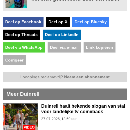
Deel op Facebook
Deel op X
Deel op Bluesky
Deel op Threads
Deel op LinkedIn
Deel via WhatsApp
Deel via e-mail
Link kopiëren
Corrigeer
Looopings reclamevrij?
Neem een abonnement
Meer Duinrell
Duinrell haalt bekende slogan van stal
voor landelijke tv-comeback
27-07-2026, 13.59 uur
VIDEO