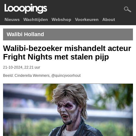
Nieuws
Wachttijden
Webshop
Voorkeuren
About
Walibi Holland
Walibi-bezoeker mishandelt acteur
Fright Nights met stalen pijp
21-10-2024, 22.21 uur
Beeld: Cinderella Wemmers, @quincyvoorhout