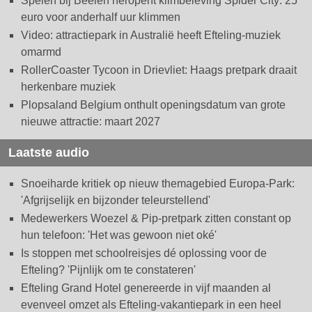
Spelen bij Beelen heropent klimbeleving Spider City: 25
euro voor anderhalf uur klimmen
Video: attractiepark in Australië heeft Efteling-muziek
omarmd
RollerCoaster Tycoon in Drievliet: Haags pretpark draait
herkenbare muziek
Plopsaland Belgium onthult openingsdatum van grote
nieuwe attractie: maart 2027
Laatste audio
Snoeiharde kritiek op nieuw themagebied Europa-Park:
'Afgrijselijk en bijzonder teleurstellend'
Medewerkers Woezel & Pip-pretpark zitten constant op
hun telefoon: 'Het was gewoon niet oké'
Is stoppen met schoolreisjes dé oplossing voor de
Efteling? 'Pijnlijk om te constateren'
Efteling Grand Hotel genereerde in vijf maanden al
evenveel omzet als Efteling-vakantiepark in een heel