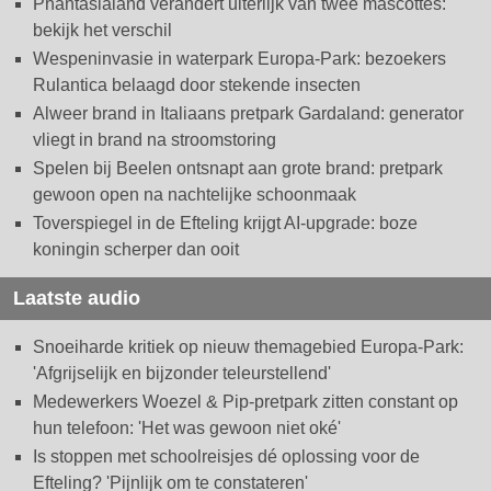
Phantasialand verandert uiterlijk van twee mascottes:
bekijk het verschil
Wespeninvasie in waterpark Europa-Park: bezoekers
Rulantica belaagd door stekende insecten
Alweer brand in Italiaans pretpark Gardaland: generator
vliegt in brand na stroomstoring
Spelen bij Beelen ontsnapt aan grote brand: pretpark
gewoon open na nachtelijke schoonmaak
Toverspiegel in de Efteling krijgt AI-upgrade: boze
koningin scherper dan ooit
Laatste audio
Snoeiharde kritiek op nieuw themagebied Europa-Park:
'Afgrijselijk en bijzonder teleurstellend'
Medewerkers Woezel & Pip-pretpark zitten constant op
hun telefoon: 'Het was gewoon niet oké'
Is stoppen met schoolreisjes dé oplossing voor de
Efteling? 'Pijnlijk om te constateren'