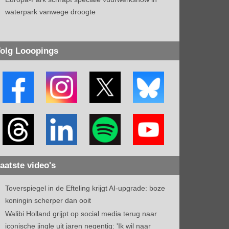
waterpark vanwege droogte
olg Looopings
aatste video's
Toverspiegel in de Efteling krijgt AI-upgrade: boze
koningin scherper dan ooit
Walibi Holland grijpt op social media terug naar
iconische jingle uit jaren negentig: 'Ik wil naar