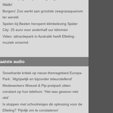
Walibi'
Burgers' Zoo werkt aan grootste zeegrasaquarium
ter wereld
Spelen bij Beelen heropent klimbeleving Spider
City: 25 euro voor anderhalf uur klimmen
Video: attractiepark in Australië heeft Efteling-
muziek omarmd
aatste audio
Snoeiharde kritiek op nieuw themagebied Europa-
Park: 'Afgrijselijk en bijzonder teleurstellend'
Medewerkers Woezel & Pip-pretpark zitten
constant op hun telefoon: 'Het was gewoon niet
oké'
Is stoppen met schoolreisjes dé oplossing voor de
Efteling? 'Pijnlijk om te constateren'