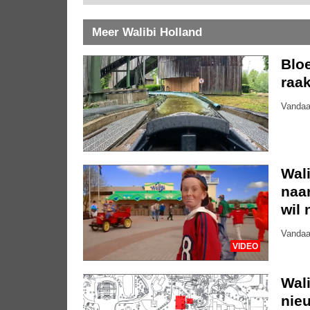
Meer Walibi Holland
Bloe
raak
Vandaa
Wali
naar
wil 
Vandaa
VIDEO
Wal
nieu