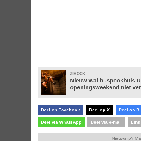
ZIE OOK
Nieuw Walibi-spookhuis Us
openingsweekend niet ve
Deel op Facebook
Deel op X
Deel op B
Deel via WhatsApp
Deel via e-mail
Link
Nieuwstip? Ma