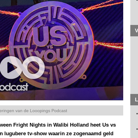
V
L
veringen van de Looopings Podcast
ween Fright Nights in Walibi Holland heet Us vs
n lugubere tv-show waarin ze zogenaamd geld