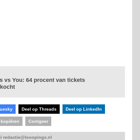
 vs You: 64 procent van tickets
rkocht
luesky
Deel op Threads
Deel op LinkedIn
 kopiëren
Corrigeer
il
redactie@looopings.nl