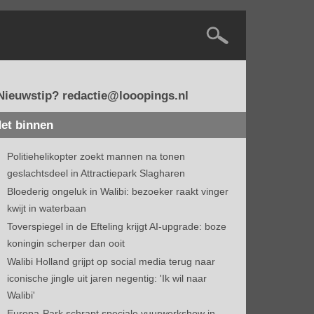
Nieuwstip? redactie@looopings.nl
et binnen
Politiehelikopter zoekt mannen na tonen
geslachtsdeel in Attractiepark Slagharen
Bloederig ongeluk in Walibi: bezoeker raakt vinger
kwijt in waterbaan
Toverspiegel in de Efteling krijgt AI-upgrade: boze
koningin scherper dan ooit
Walibi Holland grijpt op social media terug naar
iconische jingle uit jaren negentig: 'Ik wil naar
Walibi'
Europa-Park schrapt speciale vuurwerkshow in