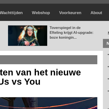
Wachttijden
Webshop
Voorkeuren
About
Toverspiegel in de
Efteling krijgt AI-upgrade:
boze koningin...
N
hten van het nieuwe
Us vs You