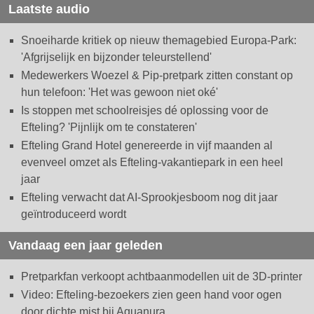
Laatste audio
Snoeiharde kritiek op nieuw themagebied Europa-Park:
'Afgrijselijk en bijzonder teleurstellend'
Medewerkers Woezel & Pip-pretpark zitten constant op
hun telefoon: 'Het was gewoon niet oké'
Is stoppen met schoolreisjes dé oplossing voor de
Efteling? 'Pijnlijk om te constateren'
Efteling Grand Hotel genereerde in vijf maanden al
evenveel omzet als Efteling-vakantiepark in een heel
jaar
Efteling verwacht dat AI-Sprookjesboom nog dit jaar
geïntroduceerd wordt
Vandaag een jaar geleden
Pretparkfan verkoopt achtbaanmodellen uit de 3D-printer
Video: Efteling-bezoekers zien geen hand voor ogen
door dichte mist bij Aquanura