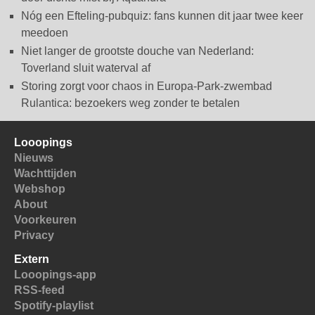
Nóg een Efteling-pubquiz: fans kunnen dit jaar twee keer
meedoen
Niet langer de grootste douche van Nederland:
Toverland sluit waterval af
Storing zorgt voor chaos in Europa-Park-zwembad
Rulantica: bezoekers weg zonder te betalen
Looopings
Nieuws
Wachttijden
Webshop
About
Voorkeuren
Privacy
Extern
Looopings-app
RSS-feed
Spotify-playlist