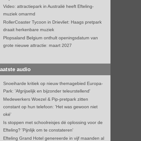
Video: attractiepark in Australië heeft Efteling-
muziek omarmd
RollerCoaster Tycoon in Drievliet: Haags pretpark
draait herkenbare muziek
Plopsaland Belgium onthult openingsdatum van
grote nieuwe attractie: maart 2027
aatste audio
Snoeiharde kritiek op nieuw themagebied Europa-
Park: 'Afgrijselijk en bijzonder teleurstellend'
Medewerkers Woezel & Pip-pretpark zitten
constant op hun telefoon: 'Het was gewoon niet
oké'
Is stoppen met schoolreisjes dé oplossing voor de
Efteling? 'Pijnlijk om te constateren'
Efteling Grand Hotel genereerde in vijf maanden al