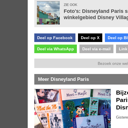
ZIE OOK
Foto's: Disneyland Paris s
winkelgebied Disney Villa
Deel op Facebook
Deel op X
Deel op B
Deel via WhatsApp
Deel via e-mail
Link
Bezoek onze we
Meer Disneyland Paris
Bijz
Pari
Dis
Gistere