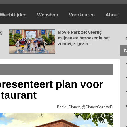
Wachttijden
Webshop
Voorkeuren
About
ag
Movie Park zet veertig
miljoenste bezoeker in het
zonnetje: gezin...
N
resenteert plan voor
staurant
Beeld: Disney, @DisneyGazetteFr