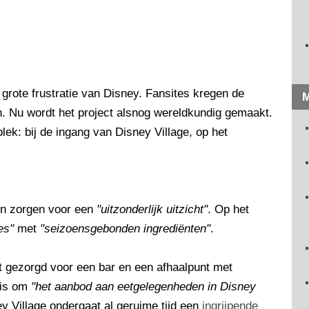
ot grote frustratie van Disney. Fansites kregen de
M
n. Nu wordt het project alsnog wereldkundig gemaakt.
plek: bij de ingang van Disney Village, op het
en zorgen voor een
"uitzonderlijk uitzicht"
. Op het
es"
met
"seizoensgebonden ingrediënten"
.
t gezorgd voor een bar en een afhaalpunt met
l is om
"het aanbod aan eetgelegenheden in Disney
ey Village ondergaat al geruime tijd een
ingrijpende