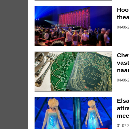
Hoo
thea
04-08-2
Che
vast
naa
04-08-2
Elsa
attr
mee
31-07-2