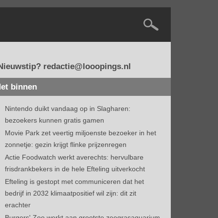
Nieuwstip? redactie@looopings.nl
et binnen
Nintendo duikt vandaag op in Slagharen:
bezoekers kunnen gratis gamen
Movie Park zet veertig miljoenste bezoeker in het
zonnetje: gezin krijgt flinke prijzenregen
Actie Foodwatch werkt averechts: hervulbare
frisdrankbekers in de hele Efteling uitverkocht
Efteling is gestopt met communiceren dat het
bedrijf in 2032 klimaatpositief wil zijn: dit zit
erachter
Burgers' Zoo werkt aan grootste zeegrasaquarium