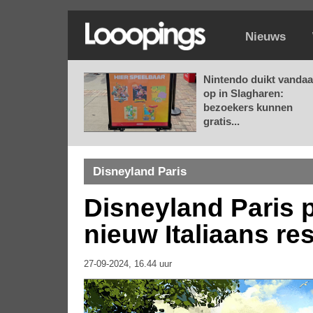
Nieuws
Nintendo duikt vanda
op in Slagharen:
bezoekers kunnen
gratis...
Disneyland Paris
Disneyland Paris p
nieuw Italiaans re
27-09-2024, 16.44 uur