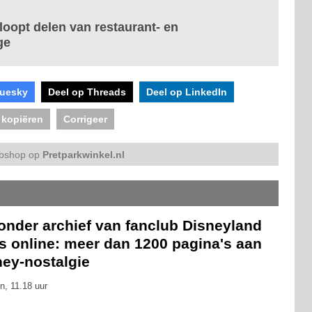
loopt delen van restaurant- en
ge
luesky
Deel op Threads
Deel op LinkedIn
 kopiëren
Corrigeer
bshop op
Pretparkwinkel.nl
onder archief van fanclub Disneyland
s online: meer dan 1200 pagina's aan
ney-nostalgie
n, 11.18 uur