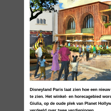
Disneyland Paris laat zien hoe een nieuw 
te zien. Het winkel- en horecagebied wor
Giulia, op de oude plek van Planet Holly
verdeeld over twee verdiepingen.