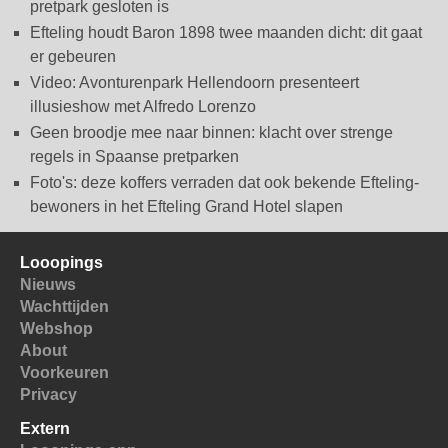
pretpark gesloten is
Efteling houdt Baron 1898 twee maanden dicht: dit gaat
er gebeuren
Video: Avonturenpark Hellendoorn presenteert
illusieshow met Alfredo Lorenzo
Geen broodje mee naar binnen: klacht over strenge
regels in Spaanse pretparken
Foto's: deze koffers verraden dat ook bekende Efteling-
bewoners in het Efteling Grand Hotel slapen
Looopings
Nieuws
Wachttijden
Webshop
About
Voorkeuren
Privacy
Extern