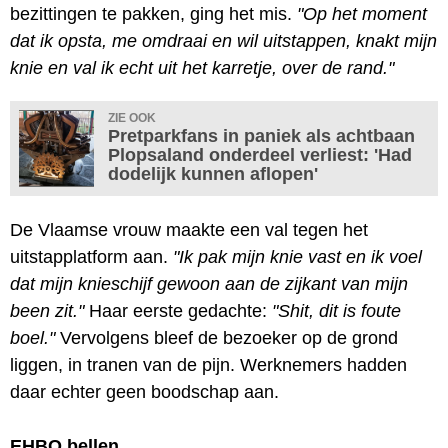
bezittingen te pakken, ging het mis.
"Op het moment
dat ik opsta, me omdraai en wil uitstappen, knakt mijn
knie en val ik echt uit het karretje, over de rand."
ZIE OOK
Pretparkfans in paniek als achtbaan
Plopsaland onderdeel verliest: 'Had
dodelijk kunnen aflopen'
De Vlaamse vrouw maakte een val tegen het
uitstapplatform aan.
"Ik pak mijn knie vast en ik voel
dat mijn knieschijf gewoon aan de zijkant van mijn
been zit."
Haar eerste gedachte:
"Shit, dit is foute
boel."
Vervolgens bleef de bezoeker op de grond
liggen, in tranen van de pijn. Werknemers hadden
daar echter geen boodschap aan.
EHBO bellen