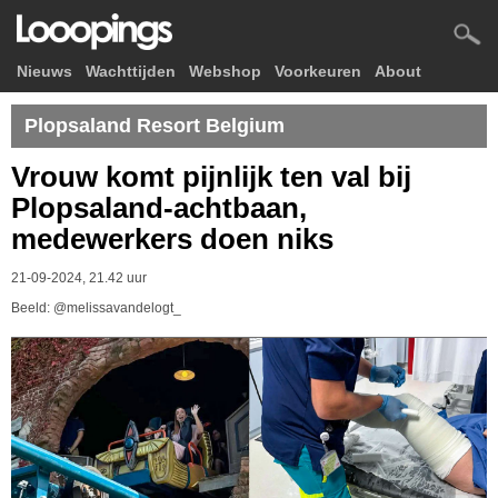
Nieuws
Wachttijden
Webshop
Voorkeuren
About
Plopsaland Resort Belgium
Vrouw komt pijnlijk ten val bij
Plopsaland-achtbaan,
medewerkers doen niks
21-09-2024, 21.42 uur
Beeld: @melissavandelogt_