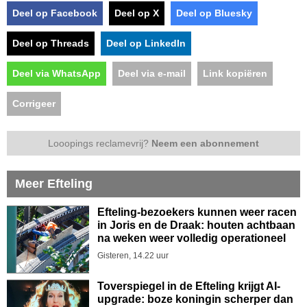
Deel op Facebook
Deel op X
Deel op Bluesky
Deel op Threads
Deel op LinkedIn
Deel via WhatsApp
Deel via e-mail
Link kopiëren
Corrigeer
Looopings reclamevrij?
Neem een abonnement
Meer Efteling
Efteling-bezoekers kunnen weer racen
in Joris en de Draak: houten achtbaan
na weken weer volledig operationeel
Gisteren, 14.22 uur
Toverspiegel in de Efteling krijgt AI-
upgrade: boze koningin scherper dan