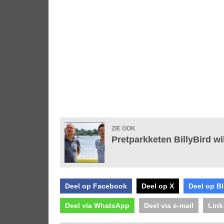
ZIE OOK
Pretparkketen BillyBird wi
Deel op Facebook
Deel op X
Deel op B
Deel via WhatsApp
Deel via e-mail
Link