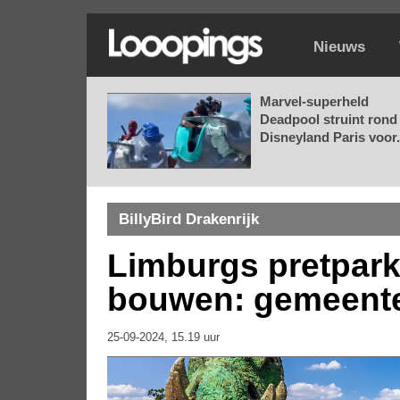
Nieuws
Marvel-superheld
Deadpool struint rond 
Disneyland Paris voor.
BillyBird Drakenrijk
Limburgs pretpark
bouwen: gemeente
25-09-2024, 15.19 uur