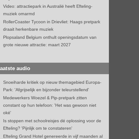
Video: attractiepark in Australië heeft Efteling-
muziek omarmd
RollerCoaster Tycoon in Drievliet: Haags pretpark
draait herkenbare muziek
Plopsaland Belgium onthult openingsdatum van
grote nieuwe attractie: maart 2027
aatste audio
Snoeiharde kritiek op nieuw themagebied Europa-
Park: 'Afgrijselijk en bijzonder teleurstellend'
Medewerkers Woezel & Pip-pretpark zitten
constant op hun telefoon: 'Het was gewoon niet
oké'
Is stoppen met schoolreisjes dé oplossing voor de
Efteling? 'Pijnlijk om te constateren'
Efteling Grand Hotel genereerde in vijf maanden al