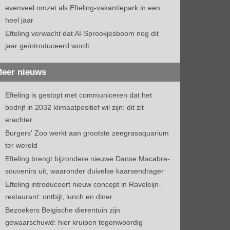
evenveel omzet als Efteling-vakantiepark in een
heel jaar
Efteling verwacht dat AI-Sprookjesboom nog dit
jaar geïntroduceerd wordt
eer nieuws
Efteling is gestopt met communiceren dat het
bedrijf in 2032 klimaatpositief wil zijn: dit zit
erachter
Burgers' Zoo werkt aan grootste zeegrasaquarium
ter wereld
Efteling brengt bijzondere nieuwe Danse Macabre-
souvenirs uit, waaronder duivelse kaarsendrager
Efteling introduceert nieuw concept in Raveleijn-
restaurant: ontbijt, lunch en diner
Bezoekers Belgische dierentuin zijn
gewaarschuwd: hier kruipen tegenwoordig