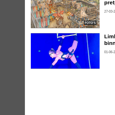
pre
27-03-2
FOTO'S
Lim
bin
01-06-2