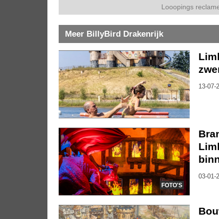
Looopings reclame
Meer BillyBird Drakenrijk
Lim
zwem
13-07-2
Bra
Lim
bin
03-01-2
FOTO'S
Bou