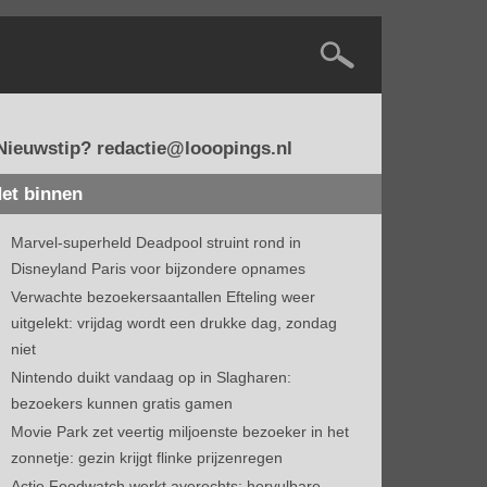
Nieuwstip? redactie@looopings.nl
et binnen
Marvel-superheld Deadpool struint rond in
Disneyland Paris voor bijzondere opnames
Verwachte bezoekersaantallen Efteling weer
uitgelekt: vrijdag wordt een drukke dag, zondag
niet
Nintendo duikt vandaag op in Slagharen:
bezoekers kunnen gratis gamen
Movie Park zet veertig miljoenste bezoeker in het
zonnetje: gezin krijgt flinke prijzenregen
Actie Foodwatch werkt averechts: hervulbare